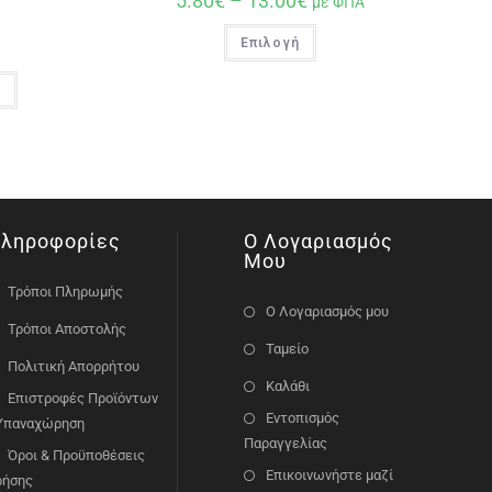
5.80
€
–
13.00
€
με ΦΠΑ
Επιλογή
ι
ληροφορίες
Ο Λογαριασμός
Μου
Τρόποι Πληρωμής
Ο Λογαριασμός μου
Τρόποι Αποστολής
Ταμείο
Πολιτική Απορρήτου
Καλάθι
Επιστροφές Προϊόντων
Εντοπισμός
 Υπαναχώρηση
Παραγγελίας
Όροι & Προϋποθέσεις
Επικοινωνήστε μαζί
ρήσης