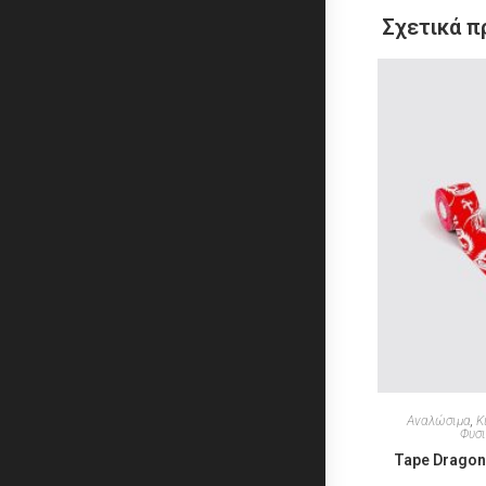
Σχετικά π
Αναλώσιμα
,
Κ
Φυσι
Tape Dragon