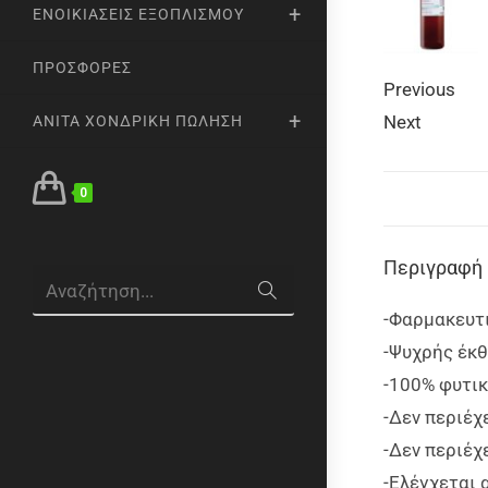
ΕΝΟΙΚΙΆΣΕΙΣ ΕΞΟΠΛΙΣΜΟΎ
ΠΡΟΣΦΟΡΈΣ
Previous
Next
ANITA ΧΟΝΔΡΙΚΉ ΠΏΛΗΣΗ
0
Περιγραφή
Αναζήτηση...
-Φαρμακευτ
-Ψυχρής έκθ
-100% φυτι
-Δεν περιέχ
-Δεν περιέχ
-Ελέγχεται 