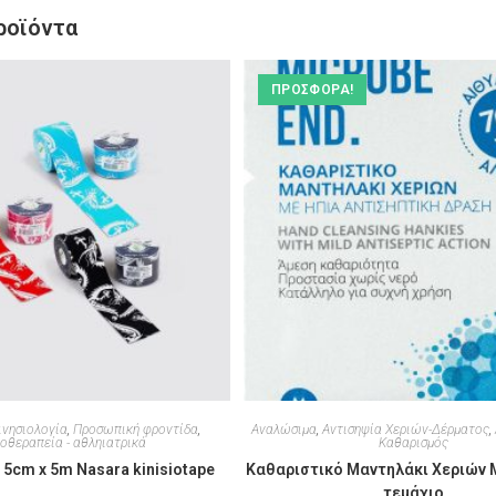
ροϊόντα
ΠΡΟΣΦΟΡΆ!
ινησιολογία
,
Προσωπική φροντίδα
,
Αναλώσιμα
,
Αντισηψία Χεριών-Δέρματος
,
οθεραπεία - αθληιατρικά
Καθαρισμός
 5cm x 5m Nasara kinisiotape
Καθαριστικό Μαντηλάκι Χεριών 
τεμάχιο