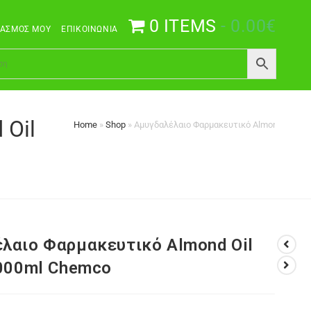
0 ITEMS
0.00€
ΙΑΣΜΌΣ ΜΟΥ
ΕΠΙΚΟΙΝΩΝΊΑ
 Oil
Home
»
Shop
»
Αμυγδαλέλαιο Φαρμακευτικό Almond Oil Ph.
λαιο Φαρμακευτικό Almond Oil
1000ml Chemco