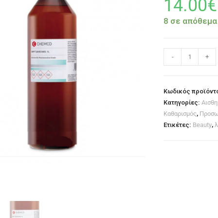
14.00
€
8 σε απόθεμα
-
+
Κωδικός προϊόντ
Κατηγορίες:
Αισθη
Καθαρισμός
,
Προσω
Ετικέτες:
Beauty
,
λ