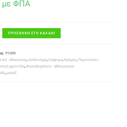
με ΦΠΑ
ΠΡΟΣΘΉΚΗ ΣΤΟ ΚΑΛΆΘΙ
ος:
P1099
τική - Μανικιούρ
,
Αναλώσιμα
,
Διάφορα
,
Κρέμες
,
Περιποίηση /
πική φροντίδα
,
Φυσιοθεραπεία - αθληιατρικά
άδι
,
μασάζ