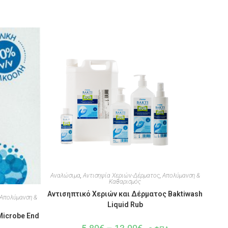
Αναλώσιμα
,
Αντισηψία Χεριών-Δέρματος
,
Απολύμανση &
Καθαρισμός
Αντισηπτικό Χεριών και Δέρματος Baktiwash
Απολύμανση &
Liquid Rub
Microbe End