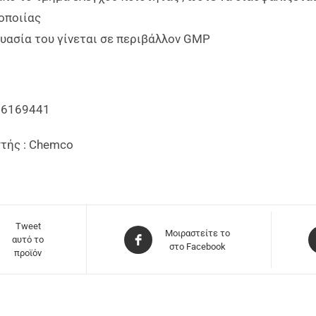
οποιίας
υασία του γίνεται σε περιβάλλον GMP
56169441
τής : Chemco
Tweet
Μοιραστείτε το
αυτό το
στο Facebook
προϊόν