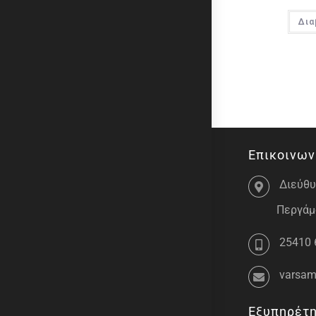
Δια
Επικοινων
Διεύθυ
Περγάμο
25410 
varsam
Εξυπηρέτ