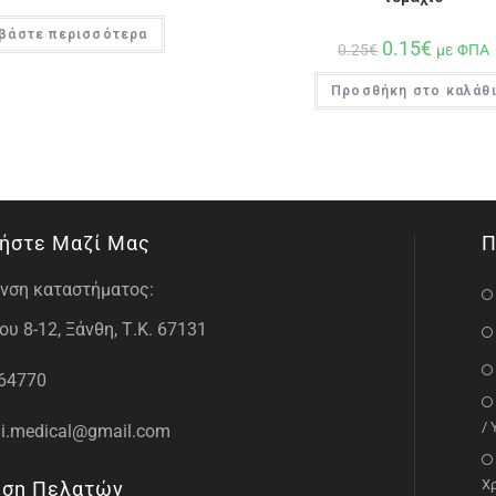
βάστε περισσότερα
0.15
€
0.25
€
με ΦΠΑ
Προσθήκη στο καλάθ
ήστε Μαζί Μας
Π
νση καταστήματος:
υ 8-12, Ξάνθη, Τ.Κ. 67131
64770
/
i.medical@gmail.com
Χ
ηση Πελατών