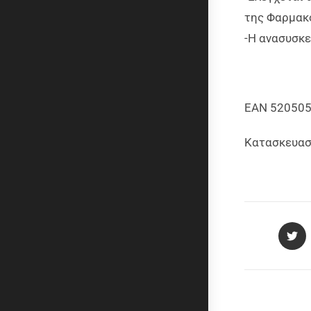
της Φαρμακ
-Η ανασυσκε
EAN 52050
Κατασκευασ