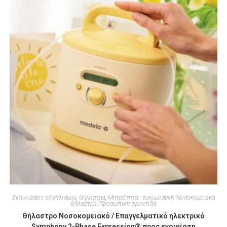
Ενοικιάσεις εξοπλισμού
,
Θήλαστρα
,
Μητρότητα - εγκυμοσύνη
,
Νοσοκομειακά
Θήλαστρα
,
Προσωπική φροντίδα
Θήλαστρο Νοσοκομειακό / Επαγγελματικό ηλεκτρικό
Symphony 2-Phase Expression® προς ενοικίαση