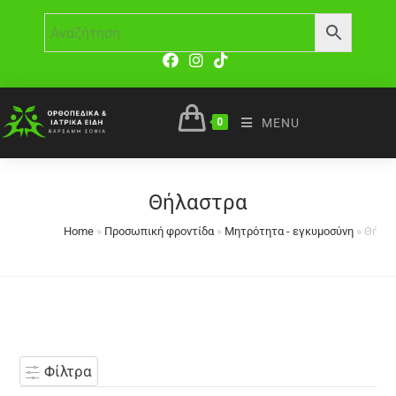
0
MENU
Θήλαστρα
Home
»
Προσωπική φροντίδα
»
Μητρότητα - εγκυμοσύνη
»
Θήλα
Φίλτρα