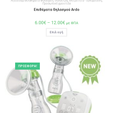
Αξεσουάρ/Βοηθήματα θηλασμού
,
Θήλαστρα
,
Μητρότητα - εγκυμοσύνη
,
Προσωπική φροντίδα
Επιθέματα Θηλασμού Ardo
6.00
€
–
12.00
€
με ΦΠΑ
Επιλογή
ΠΡΟΣΦΟΡΆ!