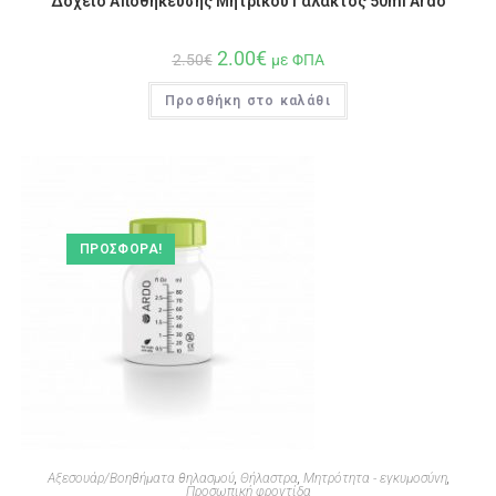
Δοχείο Αποθήκευσης Μητρικού Γάλακτος 50ml Ardo
2.00
€
2.50
€
με ΦΠΑ
Προσθήκη στο καλάθι
ΠΡΟΣΦΟΡΆ!
Αξεσουάρ/Βοηθήματα θηλασμού
,
Θήλαστρα
,
Μητρότητα - εγκυμοσύνη
,
Προσωπική φροντίδα