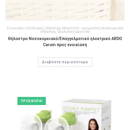
Ενοικιάσεις εξοπλισμού
,
Θήλαστρα
,
Μητρότητα - εγκυμοσύνη
,
Νοσοκομειακά
Θήλαστρα
,
Προσωπική φροντίδα
Θήλαστρο Νοσοκομειακό/Επαγγελματικό ηλεκτρικό ARDO
Carum προς ενοικίαση
Διαβάστε περισσότερα
ΠΡΟΣΦΟΡΆ!