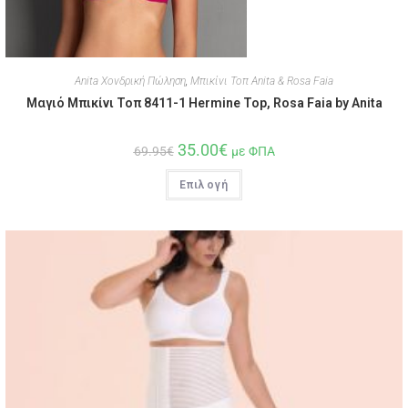
Anita Χονδρική Πώληση
,
Μπικίνι Τοπ Anita & Rosa Faia
Μαγιό Μπικίνι Τοπ 8411-1 Hermine Top, Rosa Faia by Anita
35.00
€
69.95
€
με ΦΠΑ
Επιλογή