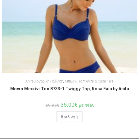
Anita Χονδρική Πώληση
,
Μπικίνι Τοπ Anita & Rosa Faia
Μαγιό Μπικίνι Τοπ 8733-1 Twiggy Top, Rosa Faia by Anita
35.00
€
69.95
€
με ΦΠΑ
Επιλογή