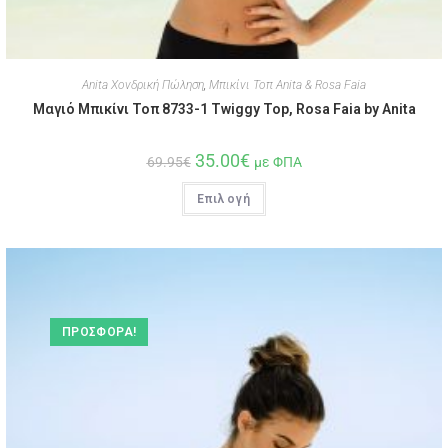
Anita Χονδρική Πώληση
,
Μπικίνι Τοπ Anita & Rosa Faia
Μαγιό Μπικίνι Τοπ 8733-1 Twiggy Top, Rosa Faia by Anita
35.00
€
69.95
€
με ΦΠΑ
Επιλογή
ΠΡΟΣΦΟΡΆ!