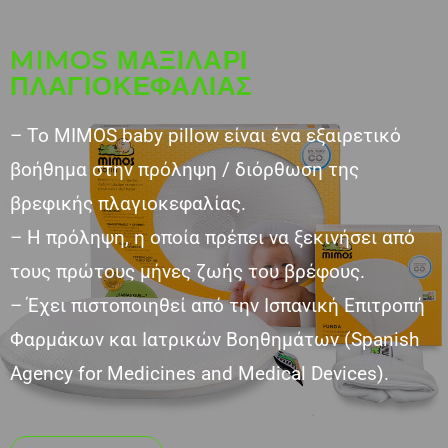
MIMOS ΜΑΞΙΛΑΡΙ
ΠΛΑΓΙΟΚΕΦΑΛΙΑΣ
– Tο MIMOS baby pillow είναι ένα εξαιρετικό
βοήθημα στην πρόληψη / διόρθωση της
βρεφικής πλαγιοκεφαλίας.
– Η πρόληψη, η οποία πρέπει να ξεκινήσει από
τους πρώτους μήνες ζωής του βρέφους.
– Έχει πιστοποιηθεί από την Ισπανική Επιτροπή
Φαρμάκων και Ιατρικών Βοηθημάτων (Spanish
Agency for Medicines and Medical Devices).