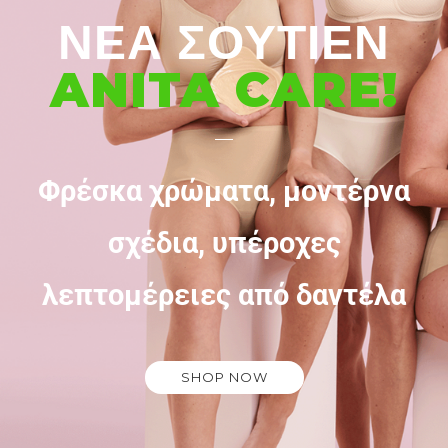
ΝΕΑ ΣΟΥΤΙΕΝ
ANITA CARE!
Φρέσκα χρώματα, μοντέρνα
σχέδια, υπέροχες
λεπτομέρειες από δαντέλα
SHOP NOW