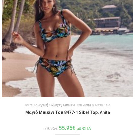
Anita Χονδρική Πώληση
,
Μπικίνι Τοπ Anita & Rosa Faia
Μαγιό Μπικίνι Τοπ 8477-1 Sibel Top, Anita
55.95
€
79.95
€
με ΦΠΑ