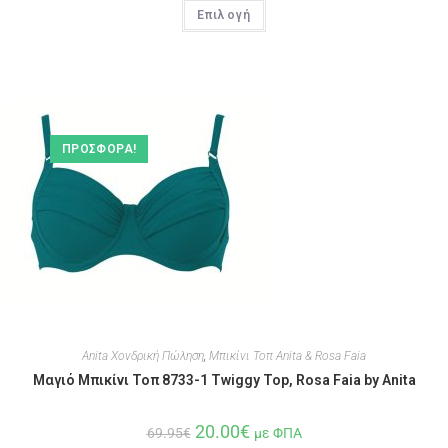
Επιλογή
ΠΡΟΣΦΟΡΆ!
Anita Χονδρική Πώληση
,
Μπικίνι Τοπ Anita & Rosa Faia
Μαγιό Μπικίνι Τοπ 8733-1 Twiggy Top, Rosa Faia by Anita
20.00
€
69.95
€
με ΦΠΑ