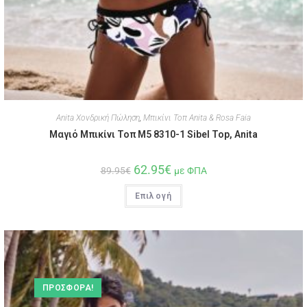
Anita Χονδρική Πώληση
,
Μπικίνι Τοπ Anita & Rosa Faia
Μαγιό Μπικίνι Τοπ M5 8310-1 Sibel Top, Anita
62.95
€
89.95
€
με ΦΠΑ
Επιλογή
ΠΡΟΣΦΟΡΆ!