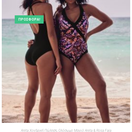
ΠΡΟΣΦΟΡΆ!
Anita Χονδρική Πώληση
,
Ολόσωμο Μαγιό Anita & Rosa Faia