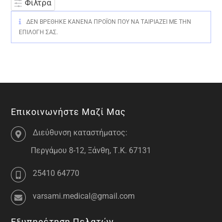
Φίλτρα
ΔΕΝ ΒΡΈΘΗΚΕ ΚΑΝΈΝΑ ΠΡΟΪΌΝ ΠΟΥ ΝΑ ΤΑΙΡΙΆΖΕΙ ΜΕ ΤΗΝ
ΕΠΙΛΟΓΉ ΣΑΣ.
Επικοινωνήστε Μαζί Μας
Διεύθυνση καταστήματος:
Περγάμου 8-12, Ξάνθη, Τ.Κ. 67131
25410 64770
varsami.medical@gmail.com
Εξυπηρέτηση Πελατών