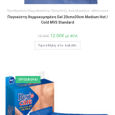
Παγοθεραπεία/Θερμοθεραπεία
,
Παγοκύστες
,
Φυσιοθεραπεία - αθληιατρικά
Παγοκύστη Θερμοκομπρέσα Gel 20cmx30cm Medium Hot /
Cold MVS Standard
12.00
€
13.00
€
με ΦΠΑ
Προσθήκη στο καλάθι
ΠΡΟΣΦΟΡΆ!