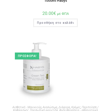
1000ml Habys
20.00
€
με ΦΠΑ
Προσθήκη στο καλάθι
ΠΡΟΣΦΟΡΆ!
Αισθητική - Μανικιούρ
,
Αναλώσιμα
,
Διάφορα
,
Κρέμες
,
Περιποίηση /
Καθαρισμός
,
Προσωπική φροντίδα
,
Φυσιοθεραπεία - αθληιατρικά