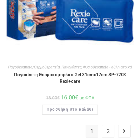
Παγοθεραπεία/Θερμοθεραπεία
,
Παγοκύστες
,
Φυσιοθεραπεία - αθληιατρικά
Παγοκύστη Θερμοκομπρέσα Gel 31cmx17cm SP-7203
Rexi+care
16.00
€
18.00
€
με ΦΠΑ
Προσθήκη στο καλάθι
1
2