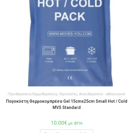
Παγοθεραπεία/Θερμοθεραπεία
,
Παγοκύστες
,
Φυσιοθεραπεία - αθληιατρικά
Παγοκύστη Θερμοκομπρέσα Gel 15cmx25cm Small Hot / Cold
MVS Standard
10.00
€
με ΦΠΑ