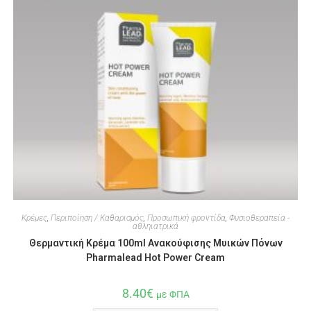
Κρέμες
,
Περιποίηση / Καθαρισμός
,
Προσωπική φροντίδα
,
Φυσιοθεραπεία -
αθληιατρικά
Θερμαντική Κρέμα 100ml Ανακούφισης Μυικών Πόνων
Pharmalead Hot Power Cream
8.40
€
με ΦΠΑ