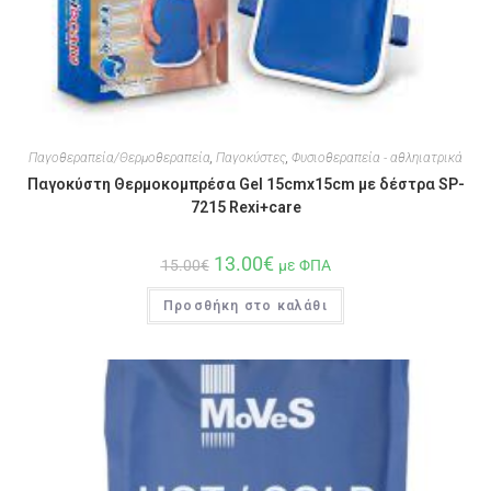
Παγοθεραπεία/Θερμοθεραπεία
,
Παγοκύστες
,
Φυσιοθεραπεία - αθληιατρικά
Παγοκύστη Θερμοκομπρέσα Gel 15cmx15cm με δέστρα SP-
7215 Rexi+care
13.00
€
15.00
€
με ΦΠΑ
Προσθήκη στο καλάθι