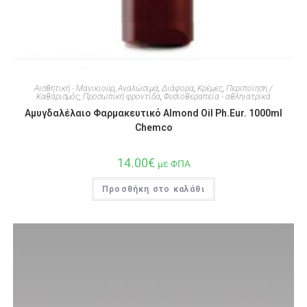
Αισθητική - Μανικιούρ
,
Αναλώσιμα
,
Διάφορα
,
Κρέμες
,
Περιποίηση /
Καθαρισμός
,
Προσωπική φροντίδα
,
Φυσιοθεραπεία - αθληιατρικά
Αμυγδαλέλαιο Φαρμακευτικό Almond Oil Ph.Eur. 1000ml
Chemco
14.00
€
με ΦΠΑ
Προσθήκη στο καλάθι