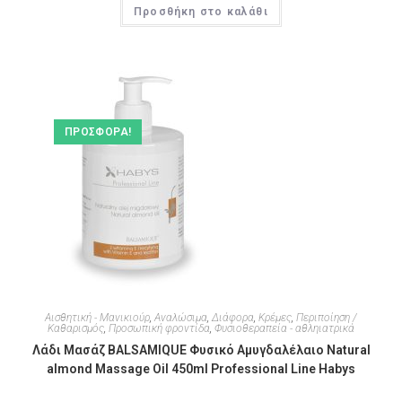
Προσθήκη στο καλάθι
ΠΡΟΣΦΟΡΆ!
Αισθητική - Μανικιούρ
,
Αναλώσιμα
,
Διάφορα
,
Κρέμες
,
Περιποίηση /
Καθαρισμός
,
Προσωπική φροντίδα
,
Φυσιοθεραπεία - αθληιατρικά
Λάδι Μασάζ BALSAMIQUE Φυσικό Αμυγδαλέλαιο Natural
almond Massage Oil 450ml Professional Line Habys