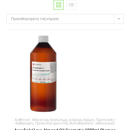
Προκαθορισμένη ταξινόμηση
Αισθητική - Μανικιούρ
,
Αναλώσιμα
,
Διάφορα
,
Κρέμες
,
Περιποίηση /
Καθαρισμός
,
Προσωπική φροντίδα
,
Φυσιοθεραπεία - αθληιατρικά