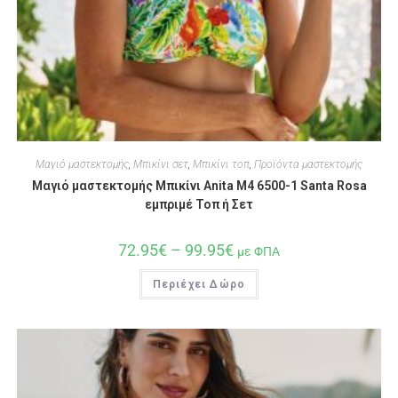
Μαγιό μαστεκτομής
,
Μπικίνι σετ
,
Μπικίνι τοπ
,
Προϊόντα μαστεκτομής
Μαγιό μαστεκτομής Μπικίνι Anita M4 6500-1 Santa Rosa
εμπριμέ Τοπ ή Σετ
72.95
€
–
99.95
€
με ΦΠΑ
Περιέχει Δώρο