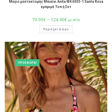
Μαγιό μαστεκτομής Μπικίνι Anita M4 6533-1 Santa Rosa
εμπριμέ Τοπ ή Σετ
79.95
€
–
124.90
€
με ΦΠΑ
Περιέχει Δώρο
ΠΡΟΣΦΟΡΆ!