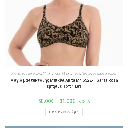
Μαγιό μαστεκτομής
,
Μπικίνι σετ
,
Μπικίνι τοπ
,
Προϊόντα μαστεκτομής
Μαγιό μαστεκτομής Μπικίνι Anita M4 6522-1 Santa Rosa
εμπριμέ Τοπ ή Σετ
58.00
€
–
81.00
€
με ΦΠΑ
Περιέχει Δώρο