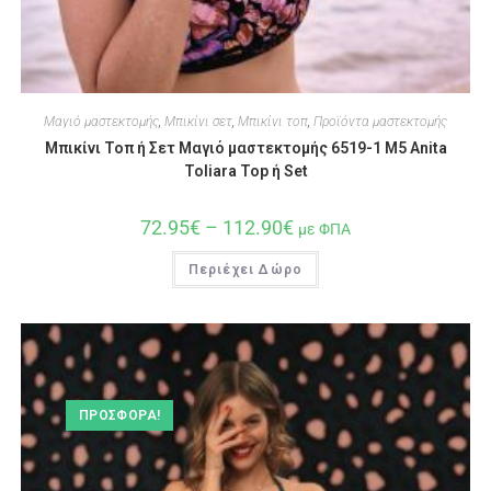
Μαγιό μαστεκτομής
,
Μπικίνι σετ
,
Μπικίνι τοπ
,
Προϊόντα μαστεκτομής
Μπικίνι Τοπ ή Σετ Μαγιό μαστεκτομής 6519-1 Μ5 Anita
Toliara Top ή Set
72.95
€
–
112.90
€
με ΦΠΑ
Περιέχει Δώρο
ΠΡΟΣΦΟΡΆ!