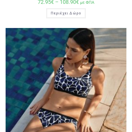
72.95
€
–
108.90
€
με ΦΠΑ
Περιέχει Δώρο