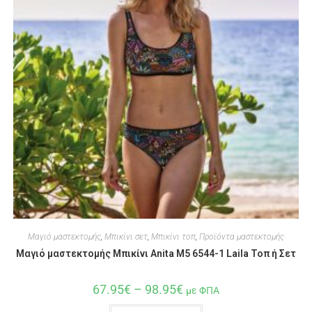
Μαγιό μαστεκτομής
,
Μπικίνι σετ
,
Μπικίνι τοπ
,
Προϊόντα μαστεκτομής
Μαγιό μαστεκτομής Μπικίνι Anita M5 6544-1 Laila Τοπ ή Σετ
67.95
€
–
98.95
€
με ΦΠΑ