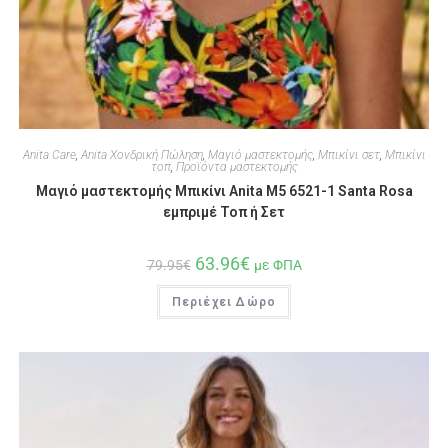
Anita Care
,
Anita Χονδρική Πώληση
,
Μαγιό μαστεκτομής
,
Μπικίνι σετ
,
Μπικίνι
τοπ
,
Προϊόντα μαστεκτομής
Μαγιό μαστεκτομής Μπικίνι Anita M5 6521-1 Santa Rosa
εμπριμέ Τοπ ή Σετ
63.96
€
79.95
€
με ΦΠΑ
Περιέχει Δώρο