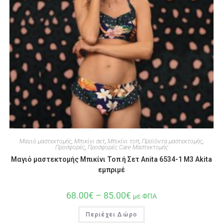
Μαγιό μαστεκτομής
,
Μπικίνι σετ
,
Μπικίνι τοπ
,
Προϊόντα μαστεκτομής
,
Προσφορές
,
Προσφορές Care Μαστεκτομής
Μαγιό μαστεκτομής Μπικίνι Τοπ ή Σετ Anita 6534-1 M3 Akita
εμπριμέ
68.00
€
–
85.00
€
με ΦΠΑ
Περιέχει Δώρο