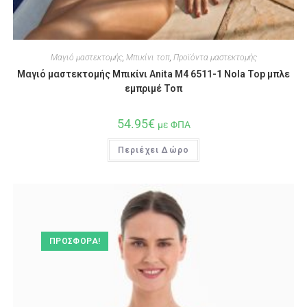
Μαγιό μαστεκτομής
,
Μπικίνι τοπ
,
Προϊόντα μαστεκτομής
Μαγιό μαστεκτομής Μπικίνι Anita M4 6511-1 Nola Top μπλε
εμπριμέ Τοπ
54.95
€
με ΦΠΑ
Περιέχει Δώρο
ΠΡΟΣΦΟΡΆ!