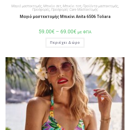
Μαγιό μαστεκτομής
,
Μπικίνι σετ
,
Μπικίνι τοπ
,
Προϊόντα μαστεκτομής
,
Προσφορές
,
Προσφορές Care Μαστεκτομής
Μαγιό μαστεκτομής Μπικίνι Anita 6506 Toliara
59.00
€
–
69.00
€
με ΦΠΑ
Περιέχει Δώρο