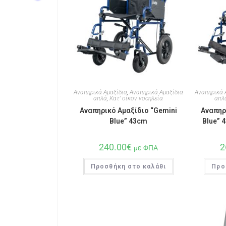
Αναπηρικά Αμαξίδια
,
Αναπηρικά Αμαξίδια
Αναπηρικά 
απλά
,
Κατ' οίκον νοσηλεία
απλ
Αναπηρικό Αμαξίδιο “Gemini
Αναπηρ
Blue” 43cm
Blue” 
240.00
€
2
με ΦΠΑ
Προσθήκη στο καλάθι
Προ