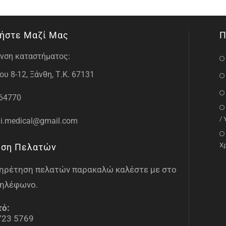
ήστε Μαζί Μας
Π
νση καταστήματος:
υ 8-12, Ξάνθη, Τ.Κ. 67131
64770
/
i.medical@gmail.com
Χ
ηση Πελατών
υπηρέτηση πελατών παρακαλώ καλέστε με στο
ηλέφωνο.
τό:
723 5769