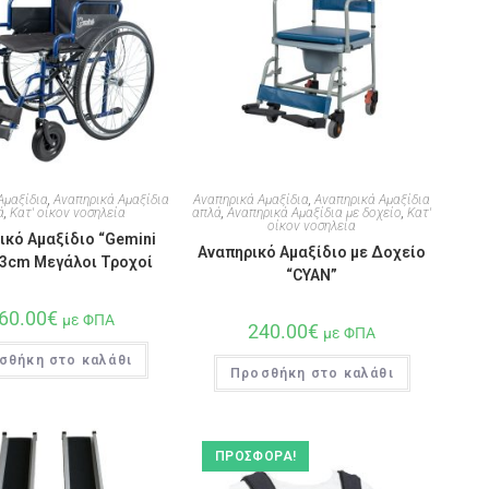
Αμαξίδια
,
Αναπηρικά Αμαξίδια
Αναπηρικά Αμαξίδια
,
Αναπηρικά Αμαξίδια
ά
,
Κατ' οίκον νοσηλεία
απλά
,
Αναπηρικά Αμαξίδια με δοχείο
,
Κατ'
οίκον νοσηλεία
ικό Αμαξίδιο “Gemini
Αναπηρικό Αμαξίδιο με Δοχείο
43cm Μεγάλοι Τροχοί
“CYAN”
60.00
€
με ΦΠΑ
240.00
€
με ΦΠΑ
σθήκη στο καλάθι
Προσθήκη στο καλάθι
ΠΡΟΣΦΟΡΆ!