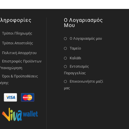
ληροφορίες
Ο Λογαριασμός
Μου
Τρόποι Πληρωμής
Ο Λογαριασμός μου
Τρόποι Αποστολής
Ταμείο
Πολιτική Απορρήτου
Καλάθι
Επιστροφές Προϊόντων
Εντοπισμός
 Υπαναχώρηση
Παραγγελίας
Όροι & Προϋποθέσεις
Επικοινωνήστε μαζί
ρήσης
μας