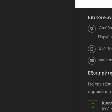
Επικοινων
Διεύθυ
Περγάμο
25410 
varsam
Εξυπηρέτ
Για την εξ
παρακάτω τ
Κινη
697 