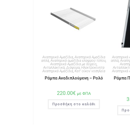
Αναπηρικά Αμαξίδια
,
Αναπηρικά Αμαξίδια
Αναπηρικά 
απλά
,
Αναπηρικά αμαξίδια ελαφρού τύπου
,
απλά
,
Αναπη
Αναπηρικά Αμαξίδια με δοχείο
,
Αναπηρ
Ανταλλακτικά
,
Διάφορα
,
Ηλεκτροκίνητα
Ανταλλακτ
Αναπηρικά Αμαξίδια
,
Κατ' οίκον νοσηλεία
Αναπηρικά 
Ράμπα Αναδιπλούμενη – Ρολό
Ράμπα Π
220.00
€
με ΦΠΑ
3
Προσθήκη στο καλάθι
Προ