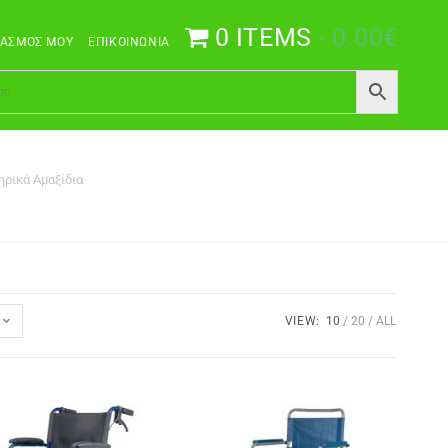
0 ITEMS
0.00€
ΙΑΣΜΌΣ ΜΟΥ
ΕΠΙΚΟΙΝΩΝΊΑ
ηρικά Αμαξίδια
VIEW:
10
20
ALL