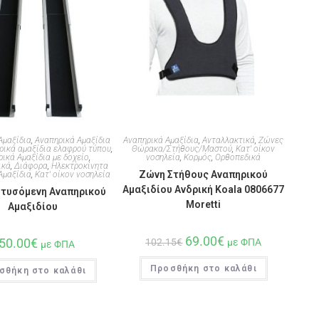
Αμαξίδια
,
Αναπηρικά Αμαξίδια
Αναπηρικά Αμαξίδια
,
Ανταλλακτικά
,
Ζώνες
ρικά αμαξίδια ελαφρού τύπου
,
Θώρακα/Στήθους/Μαστού
,
Κατ' οίκον
ικά Αμαξίδια με δοχείο
,
νοσηλεία
,
Κορμός
,
Ορθοπεδικά
ικά
,
Διάφορα
,
Ηλεκτροκίνητα
Ζώνη Στήθους Αναπηρικού
Αμαξίδια
,
Κατ' οίκον νοσηλεία
Αμαξιδίου Ανδρική Koala 0806677
τυσόμενη Αναπηρικού
Moretti
Αμαξιδίου
69.00
€
50.00
€
102.15
€
με ΦΠΑ
με ΦΠΑ
Προσθήκη στο καλάθι
σθήκη στο καλάθι