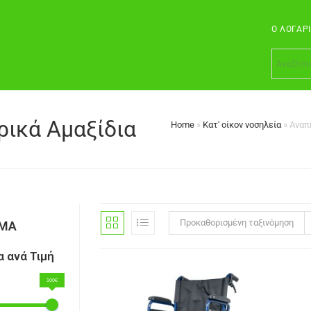
Ο ΛΟΓΑΡ
ρικά Αμαξίδια
Home
»
Κατ' οίκον νοσηλεία
»
Αναπ
Προκαθορισμένη ταξινόμηση
ΣΜΑ
 ανά Τιμή
100€