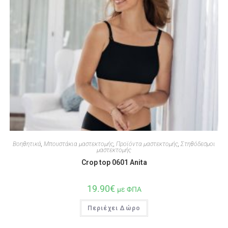
Βοηθητικά
,
Μπουστάκια μαστεκτομής
,
Προϊόντα μαστεκτομής
,
Στηθόδεσμοι
μαστεκτομής
Crop top 0601 Anita
19.90
€
με ΦΠΑ
Περιέχει Δώρο