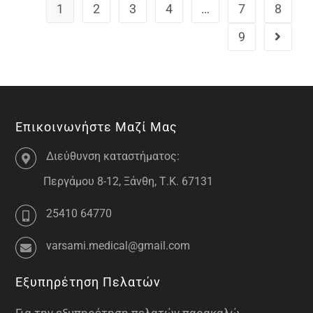
1
2
3
4
…
7
8
9
Επικοινωνήστε Μαζί Μας
Διεύθυνση καταστήματος:
Περγάμου 8-12, Ξάνθη, Τ.Κ. 67131
25410 64770
varsami.medical@gmail.com
Εξυπηρέτηση Πελατών
Για την εξυπηρέτηση πελατών παρακαλώ