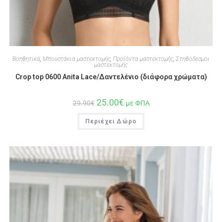
Βοηθητικά
,
Μπουστάκια μαστεκτομής
,
Προϊόντα μαστεκτομής
,
Στηθόδεσμοι
μαστεκτομής
Crop top 0600 Anita Lace/Δαντελένιο (διάφορα χρώματα)
25.00
€
29.90
€
με ΦΠΑ
Περιέχει Δώρο