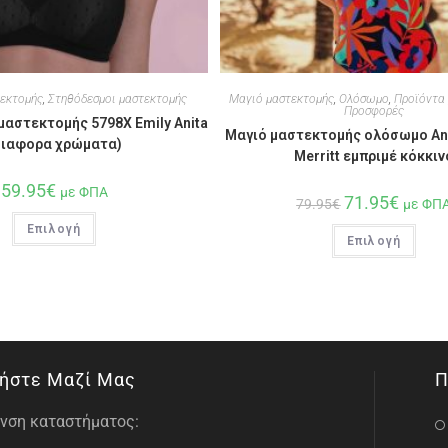
τεκτομής
,
Στηθόδεσμοι μαστεκτομής
Μαγιό μαστεκτομής
,
Ολόσωμο
,
Προϊόντα
Προσφορές
αστεκτομής 5798X Emily Anita
Μαγιό μαστεκτομής ολόσωμο Ani
διαφορα χρώματα)
Merritt εμπριμέ κόκκιν
59.95
€
με ΦΠΑ
71.95
€
79.95
€
με ΦΠ
Επιλογή
Επιλογή
ήστε Μαζί Μας
Π
νση καταστήματος: