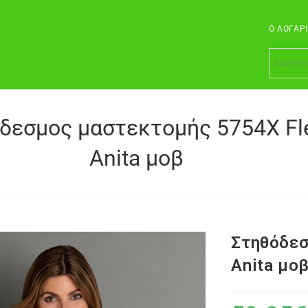
Ο ΛΟΓΑΡ
δεσμος μαστεκτομής 5754X Fl
Anita μοβ
Στηθόδεσ
Anita μο