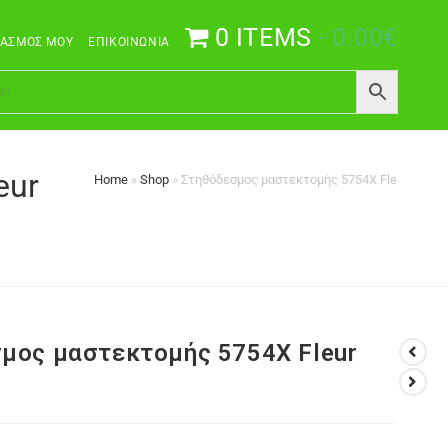
0 ITEMS
0.00€
ΙΑΣΜΌΣ ΜΟΥ
ΕΠΙΚΟΙΝΩΝΊΑ
eur
Home
»
Shop
»
Στηθόδεσμος μαστεκτομής 5754X Fleur Anita 
μος μαστεκτομής 5754X Fleur
β