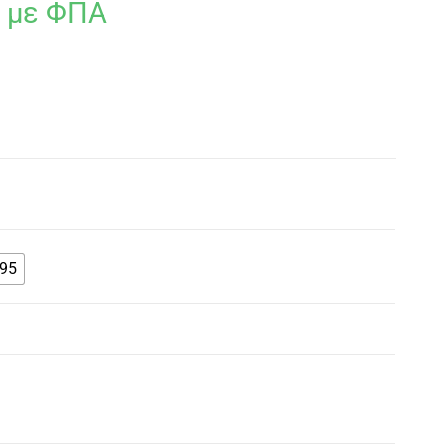
με ΦΠΑ
95