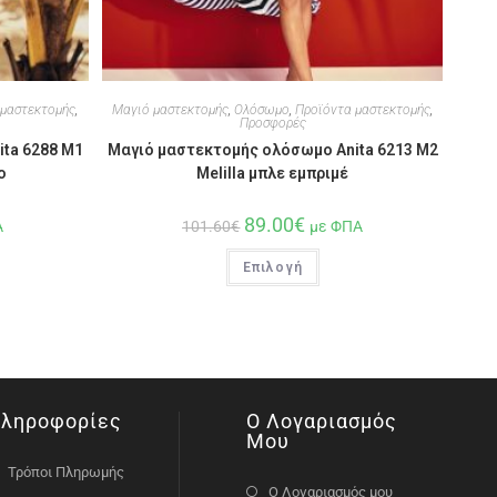
 μαστεκτομής
,
Μαγιό μαστεκτομής
,
Ολόσωμο
,
Προϊόντα μαστεκτομής
,
Προσφορές
ta 6288 M1
Μαγιό μαστεκτομής ολόσωμο Anita 6213 M2
ο
Melilla μπλε εμπριμέ
89.00
€
Α
101.60
€
με ΦΠΑ
Επιλογή
ληροφορίες
Ο Λογαριασμός
Μου
Τρόποι Πληρωμής
Ο Λογαριασμός μου