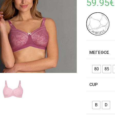
59.95
€
ΜΈΓΕΘΟΣ
80
85
CUP
B
D