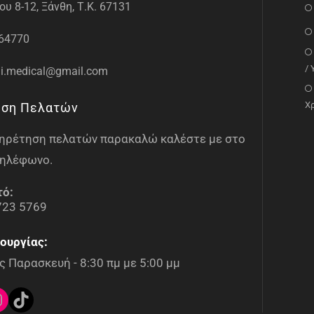
υ 8-12, Ξάνθη, Τ.Κ. 67131
64770
/
i.medical@gmail.com
Χ
ηση Πελατών
υπηρέτηση πελατών παρακαλώ καλέστε με στο
ηλέφωνο.
τό:
723 5769
ουργίας:
 Παρασκευή - 8:30 πμ με 5:00 μμ