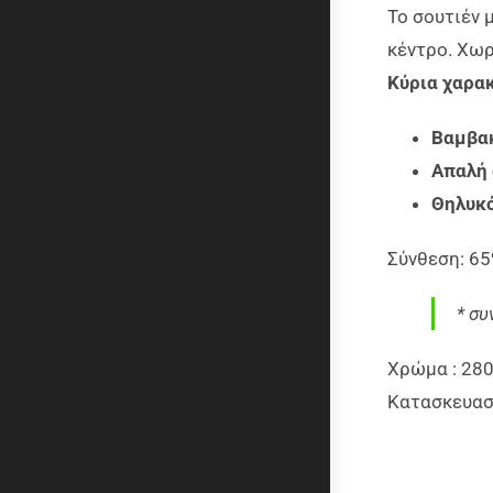
Το σουτιέν 
κέντρο. Χωρ
Κύρια χαρα
Βαμβακ
Απαλή 
Θηλυκό
Σύνθεση: 65
* σ
Χρώμα : 280 
Κ
ατασκευαστ