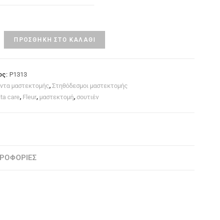
ΠΡΟΣΘΉΚΗ ΣΤΟ ΚΑΛΆΘΙ
ος:
P1313
ντα μαστεκτομής
,
Στηθόδεσμοι μαστεκτομής
ita care
,
Fleur
,
μαστεκτομή
,
σουτιέν
ΡΟΦΟΡΊΕΣ