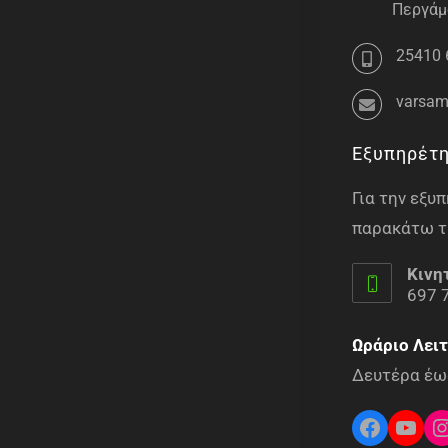
Περγάμο
25410 
varsam
Εξυπηρέτ
Για την εξ
παρακάτω τ
Κινη
697 
Ωράριο Λειτ
Δευτέρα έως