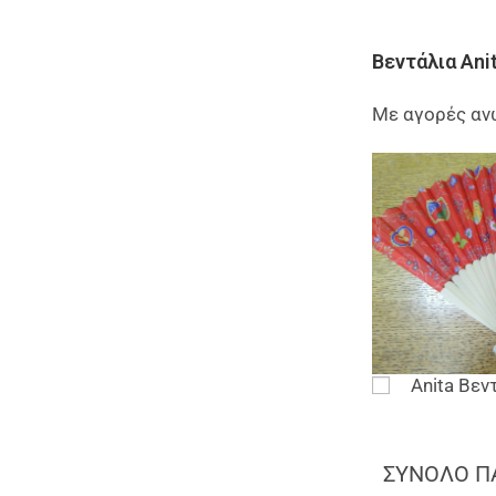
Βεντάλια An
Με αγορές αν
Anita Βεν
ΣΥΝΟΛΟ Π