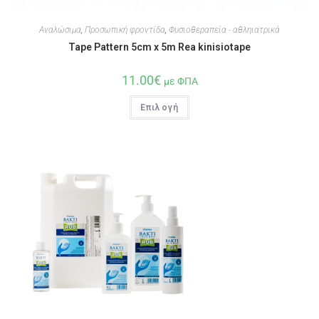
Αναλώσιμα
,
Προσωπική φροντίδα
,
Φυσιοθεραπεία - αθληιατρικά
Tape Pattern 5cm x 5m Rea kinisiotape
11.00
€
με ΦΠΑ
Επιλογή