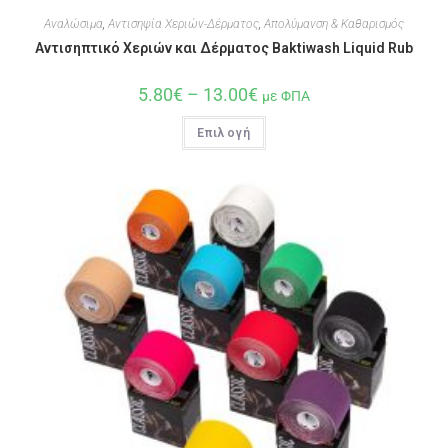
Αναλώσιμα
,
Αντισηψία Χεριών-Δέρματος
,
Απολύμανση & Καθαρισμός
Αντισηπτικό Χεριών και Δέρματος Baktiwash Liquid Rub
5.80
€
–
13.00
€
με ΦΠΑ
Επιλογή