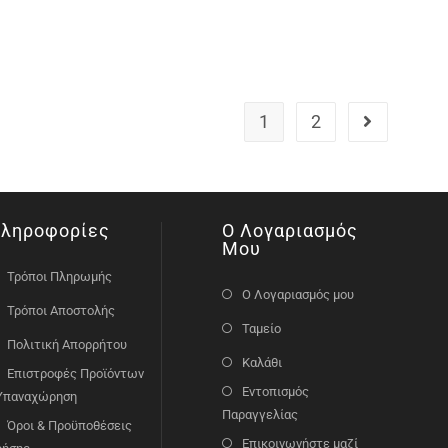
1
2
ληροφορίες
Ο Λογαριασμός
Μου
Τρόποι Πληρωμής
Ο Λογαριασμός μου
Τρόποι Αποστολής
Ταμείο
Πολιτική Απορρήτου
Καλάθι
Επιστροφές Προϊόντων
Εντοπισμός
 Υπαναχώρηση
Παραγγελίας
Όροι & Προϋποθέσεις
Επικοινωνήστε μαζί