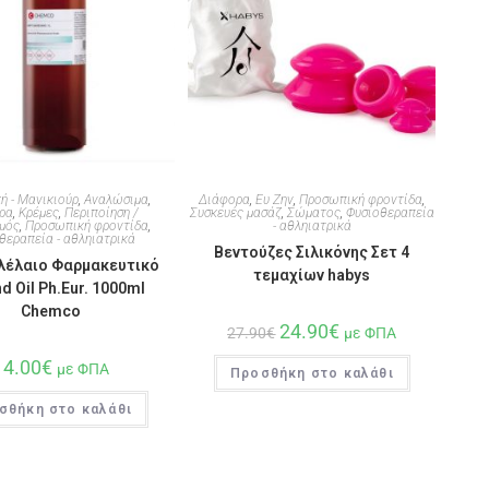
ή - Μανικιούρ
,
Αναλώσιμα
,
Διάφορα
,
Ευ Ζην
,
Προσωπική φροντίδα
,
ρα
,
Κρέμες
,
Περιποίηση /
Συσκευές μασάζ
,
Σώματος
,
Φυσιοθεραπεία
μός
,
Προσωπική φροντίδα
,
- αθληιατρικά
θεραπεία - αθληιατρικά
Βεντούζες Σιλικόνης Σετ 4
λέλαιο Φαρμακευτικό
τεμαχίων habys
d Oil Ph.Eur. 1000ml
Chemco
24.90
€
27.90
€
με ΦΠΑ
14.00
€
με ΦΠΑ
Προσθήκη στο καλάθι
σθήκη στο καλάθι