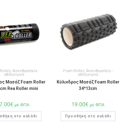
Rollers
,
Φυσιοθεραπεία -
Foam Rollers
,
Φυσιοθεραπεία -
αθληιατρικά
αθληιατρικά
ος Μασάζ Foam Roller
Κύλινδρος Μασάζ Foam Roller
cm Rea Roller mini
34*13cm
7.00
€
19.00
€
με ΦΠΑ
με ΦΠΑ
σθήκη στο καλάθι
Προσθήκη στο καλάθι