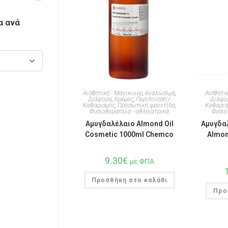
α ανά
Αισθητική - Μανικιούρ
,
Αναλώσιμα
,
Αισθητικ
Διάφορα
,
Κρέμες
,
Περιποίηση /
Διάφο
Καθαρισμός
,
Προσωπική φροντίδα
,
Καθαρισ
Φυσιοθεραπεία - αθληιατρικά
Φυσιο
Αμυγδαλέλαιο Almond Oil
Αμυγδα
Cosmetic 1000ml Chemco
Almon
9.30
€
με ΦΠΑ
Προσθήκη στο καλάθι
Προ