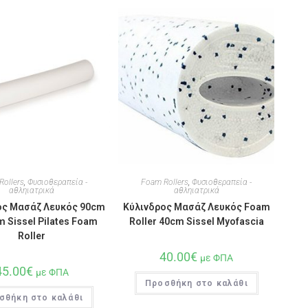
Rollers
,
Φυσιοθεραπεία -
Foam Rollers
,
Φυσιοθεραπεία -
αθληιατρικά
αθληιατρικά
ος Μασάζ Λευκός 90cm
Κύλινδρος Μασάζ Λευκός Foam
m Sissel Pilates Foam
Roller 40cm Sissel Myofascia
Roller
40.00
€
με ΦΠΑ
45.00
€
με ΦΠΑ
Προσθήκη στο καλάθι
σθήκη στο καλάθι