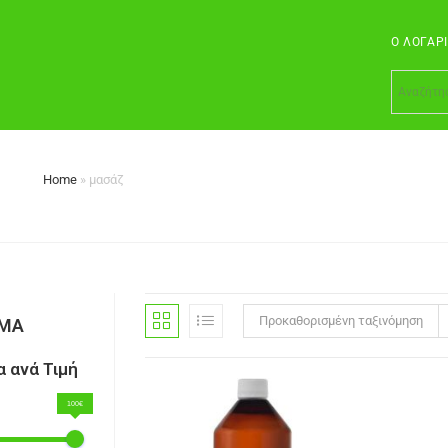
Ο ΛΟΓΑΡ
Home
»
μασάζ
Προκαθορισμένη ταξινόμηση
ΣΜΑ
 ανά Τιμή
100€