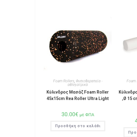
Foam Rollers
,
Φυσιοθεραπεία -
Foam 
αθληιατρικά
Κύλινδρος Μασάζ Foam Roller
Κύλινδρ
45x15cm Rea Roller Ultra Light
,Ø 15 c
30.00
€
με ΦΠΑ
Προσθήκη στο καλάθι
Προ