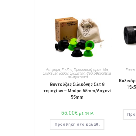
Διάφορα
,
Ευ Ζην
,
Προσωπική φροντίδα
,
Foam 
Συσκευές μασάζ
,
Σώματος
,
Φυσιοθεραπεία
- αθληιατρικά
Κύλινδρ
Βεντούζες Σιλικόνης Σετ 8
15x5
τεμαχίων – Μαύρο 65mm/Λαχανί
55mm
55.00
€
με ΦΠΑ
Προ
Προσθήκη στο καλάθι