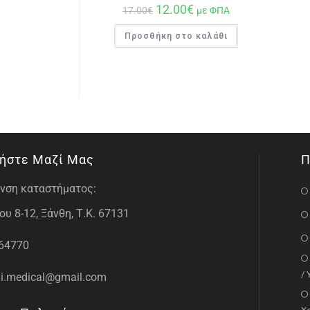
12.00
€
17.00
€
με ΦΠΑ
Προσθήκη στο καλάθι
ήστε Μαζί Μας
Π
νση καταστήματος:
υ 8-12, Ξάνθη, Τ.Κ. 67131
64770
/
i.medical@gmail.com