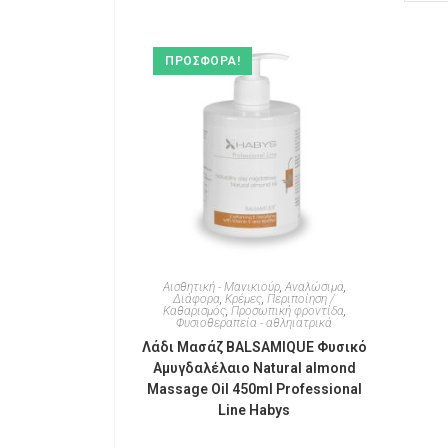
ΠΡΟΣΦΟΡΆ!
Αισθητική - Μανικιούρ
,
Αναλώσιμα
,
Διάφορα
,
Κρέμες
,
Περιποίηση /
Καθαρισμός
,
Προσωπική φροντίδα
,
Φυσιοθεραπεία - αθληιατρικά
Λάδι Μασάζ BALSAMIQUE Φυσικό
Αμυγδαλέλαιο Natural almond
Massage Oil 450ml Professional
Line Habys