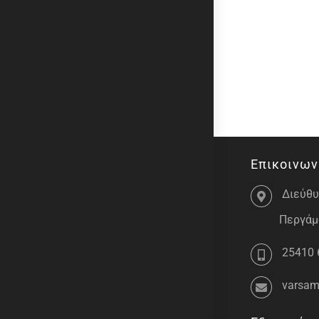
Επικοινων
Διεύθυ
Περγάμο
25410 
varsam