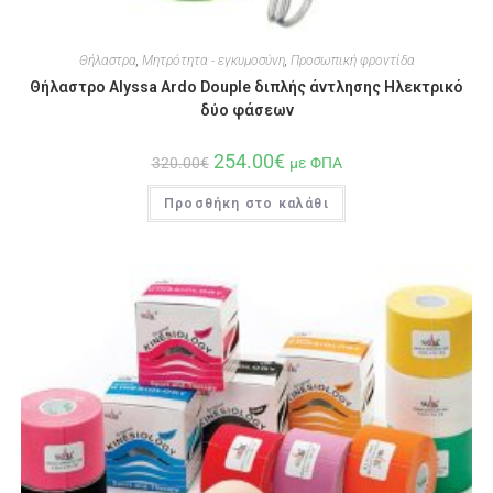
Θήλαστρα
,
Μητρότητα - εγκυμοσύνη
,
Προσωπική φροντίδα
Θήλαστρο Alyssa Ardo Douple διπλής άντλησης Ηλεκτρικό
δύο φάσεων
254.00
€
320.00
€
με ΦΠΑ
Προσθήκη στο καλάθι