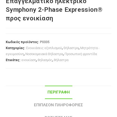
Επαγγελματικό ηλεκτρικό
Symphony 2-Phase Expression®
προς ενοικίαση
Κωδικός προϊόντος:
P0335
Κατηγορίες:
Ενοικιάσεις εξοπλισμού
,
Θήλαστρα
,
Μητρότητα -
εγκυμοσύνη
,
Νοσοκομειακά Θήλαστρα
,
Προσωπική φροντίδα
Ετικέτες:
ενοικίαση
,
θηλασμός
,
θήλαστρα
ΠΕΡΙΓΡΑΦΉ
ΕΠΙΠΛΈΟΝ ΠΛΗΡΟΦΟΡΊΕΣ