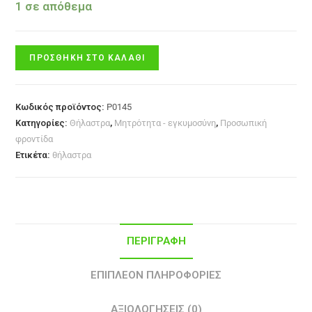
1 σε απόθεμα
ΠΡΟΣΘΉΚΗ ΣΤΟ ΚΑΛΆΘΙ
Κωδικός προϊόντος:
P0145
Κατηγορίες:
Θήλαστρα
,
Μητρότητα - εγκυμοσύνη
,
Προσωπική
φροντίδα
Ετικέτα:
θήλαστρα
ΠΕΡΙΓΡΑΦΉ
ΕΠΙΠΛΈΟΝ ΠΛΗΡΟΦΟΡΊΕΣ
ΑΞΙΟΛΟΓΉΣΕΙΣ (0)