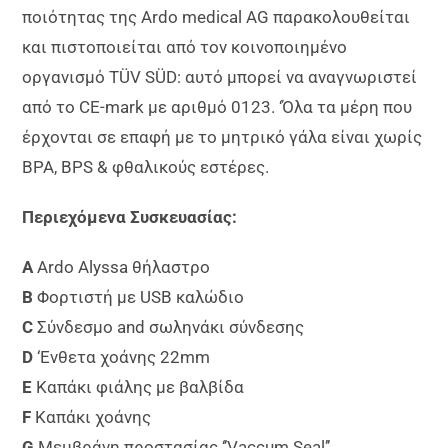
ποιότητας της Ardo medical AG παρακολουθείται
και πιστοποιείται από τον κοινοποιημένο
οργανισμό TÜV SÜD: αυτό μπορεί να αναγνωριστεί
από το CE-mark με αριθμό 0123. ‘Όλα τα μέρη που
έρχονται σε επαφή με το μητρικό γάλα είναι χωρίς
BPA, BPS & φθαλικούς εστέρες.
Περιεχόμενα Συσκευασίας:
A
Ardo Alyssa θήλαστρο
B
Φορτιστή με USB καλώδιο
C
Σύνδεσμο and σωληνάκι σύνδεσης
D
‘Ενθετα χοάνης 22mm
E
Καπάκι φιάλης με βαλβίδα
F
Καπάκι χοάνης
G
Μεμβράνη προστασίας ‘’Vaccum Seal’’