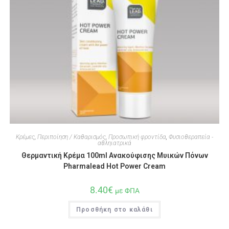
Κρέμες
,
Περιποίηση / Καθαρισμός
,
Προσωπική φροντίδα
,
Φυσιοθεραπεία -
αθληιατρικά
Θερμαντική Κρέμα 100ml Ανακούφισης Μυικών Πόνων
Pharmalead Hot Power Cream
8.40
€
με ΦΠΑ
Προσθήκη στο καλάθι