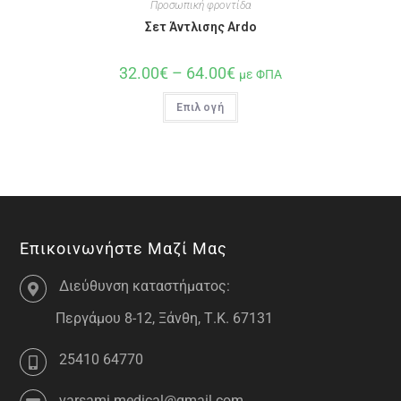
Προσωπική φροντίδα
Σετ Άντλισης Ardo
32.00
€
–
64.00
€
με ΦΠΑ
Επιλογή
Επικοινωνήστε Μαζί Μας
Διεύθυνση καταστήματος:
Περγάμου 8-12, Ξάνθη, Τ.Κ. 67131
25410 64770
varsami.medical@gmail.com