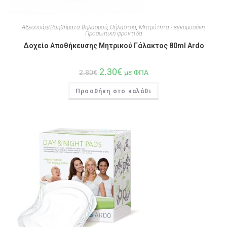
Αξεσουάρ/Βοηθήματα θηλασμού
,
Θήλαστρα
,
Μητρότητα - εγκυμοσύνη
,
Προσωπική φροντίδα
Δοχείο Αποθήκευσης Μητρικού Γάλακτος 80ml Ardo
2.30
€
2.80
€
με ΦΠΑ
Προσθήκη στο καλάθι