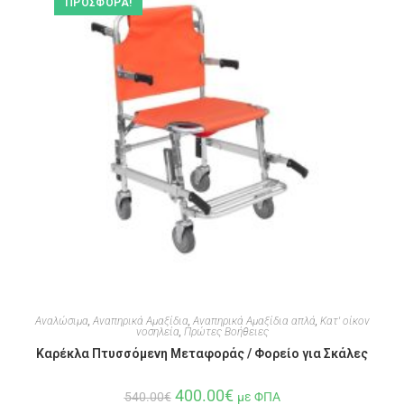
ΠΡΟΣΦΟΡΆ!
Αναλώσιμα
,
Αναπηρικά Αμαξίδια
,
Αναπηρικά Αμαξίδια απλά
,
Κατ' οίκον
νοσηλεία
,
Πρώτες Βοήθειες
Καρέκλα Πτυσσόμενη Μεταφοράς / Φορείο για Σκάλες
400.00
€
540.00
€
με ΦΠΑ