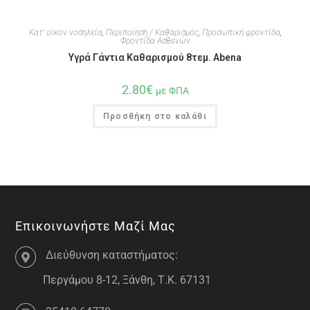
Κατ' οίκον νοσηλεία
,
Περιποίηση / Καθαρισμός
,
Προσωπική φροντίδα
,
Φροντίδα Ασθενών
Υγρά Γάντια Καθαρισμού 8τεμ. Abena
2.80
€
με ΦΠΑ
Προσθήκη στο καλάθι
Επικοινωνήστε Μαζί Μας
Διεύθυνση καταστήματος:
Περγάμου 8-12, Ξάνθη, Τ.Κ. 67131