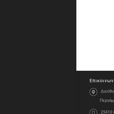
Επικοινων
Διεύθυ
Περγάμο
25410 