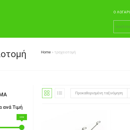
Ο ΛΟΓΑΡ
ιοτομή
Home
»
τραχειοτομή
Προκαθορισμένη ταξινόμηση
ΣΜΑ
 ανά Τιμή
100€