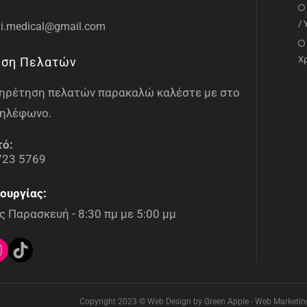
/
i.medical@gmail.com
Χ
ηση Πελατών
υπηρέτηση πελατών παρακαλώ καλέστε με στο
ηλέφωνο.
τό:
723 5769
ουργίας:
 Παρασκευή - 8:30 πμ με 5:00 μμ
Copyright 2023 © Web Design by Green Apple - Web Marketing 