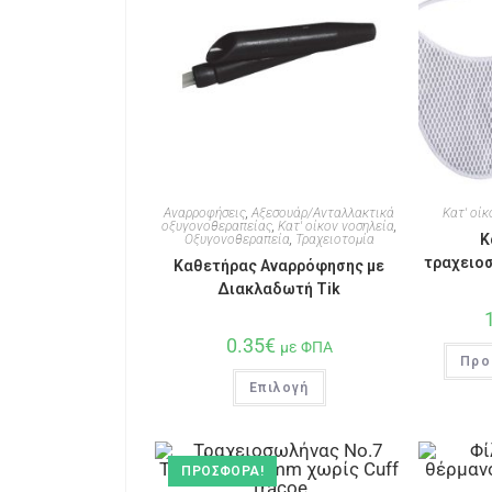
Αναρροφήσεις
,
Αξεσουάρ/Ανταλλακτικά
Κατ' οίκ
οξυγονοθεραπείας
,
Κατ' οίκον νοσηλεία
,
Κ
Οξυγονοθεραπεία
,
Τραχειοτομία
τραχειοσ
Καθετήρας Αναρρόφησης με
Διακλαδωτή Tik
0.35
€
με ΦΠΑ
Προ
Επιλογή
ΠΡΟΣΦΟΡΆ!