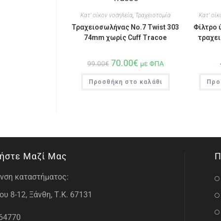
Κατ' οίκον νοσηλεία
,
Τραχειοτομία
Κατ' οίκ
Τραχειοσωλήνας No.7 Twist 303
Φίλτρο 
74mm χωρίς Cuff Tracoe
τραχει
70.00
€
99.00
€
με ΦΠΑ
Προσθήκη στο καλάθι
Προ
ήστε Μαζί Μας
Π
νση καταστήματος:
υ 8-12, Ξάνθη, Τ.Κ. 67131
64770