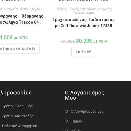
ον νοσηλεία
,
Τραχειοτομία
Βρέφος - Παιδί
,
Κατ' οίκον νοσηλεία
,
Τραχειοτομία
ύγρανσης – θέρμανσης
Τραχειοσωλήνας Παιδιατρικός
οσωλήνα Tracoe 641
με Cuff Duratwix Junior 17438
4.00
€
με ΦΠΑ
80.00
€
150.00
€
με ΦΠΑ
σθήκη στο καλάθι
Επιλογή
ληροφορίες
Ο Λογαριασμός
Μου
Τρόποι Πληρωμής
Ο Λογαριασμός μου
Τρόποι Αποστολής
Ταμείο
Πολιτική Απορρήτου