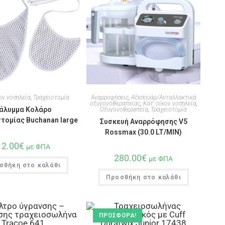
ον νοσηλεία
,
Τραχειοτομία
Αναρροφήσεις
,
Αξεσουάρ/Ανταλλακτικά
οξυγονοθεραπείας
,
Κατ' οίκον νοσηλεία
,
άλυμμα Κολάρο
Οξυγονοθεραπεία
,
Τραχειοτομία
τομίας Buchanan large
Συσκευή Αναρρόφησης V5
Rossmax (30.0 LT/MIN)
12.00
€
με ΦΠΑ
280.00
€
με ΦΠΑ
σθήκη στο καλάθι
Προσθήκη στο καλάθι
ΠΡΟΣΦΟΡΆ!