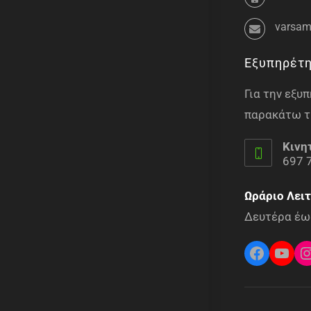
varsam
Εξυπηρέτ
Για την εξ
παρακάτω τ
Κινη
697 
Ωράριο Λειτ
Δευτέρα έως