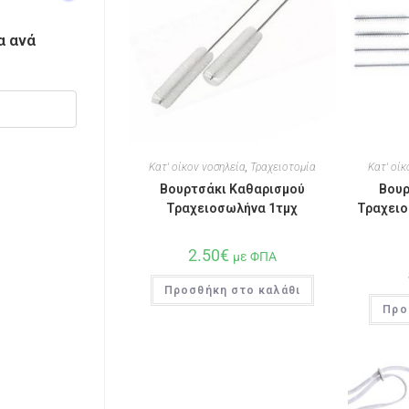
α ανά
Κατ' οίκον νοσηλεία
,
Τραχειοτομία
Κατ' οίκ
Βουρτσάκι Καθαρισμού
Βουρ
Τραχειοσωλήνα 1τμχ
Τραχειο
2.50
€
με ΦΠΑ
Προσθήκη στο καλάθι
Προ