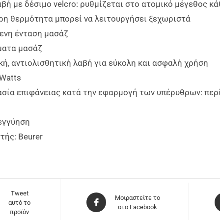
βή με δέσιμο velcro: ρυθμίζεται στο ατομικό μέγεθος κά
ρη θερμότητα μπορεί να λειτουργήσει ξεχωριστά
ενη ένταση μασάζ
ματα μασάζ
κή, αντιολισθητική λαβή για εύκολη και ασφαλή χρήση
 Watts
σία επιφάνειας κατά την εφαρμογή των υπέρυθρων: περίπ
 εγγύηση
τής: Beurer
Tweet
Μοιραστείτε το
αυτό το
στο Facebook
προϊόν