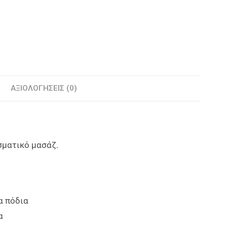
ΑΞΙΟΛΟΓΉΣΕΙΣ (0)
σματικό μασάζ.
α πόδια
α