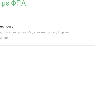
με ΦΠΑ
ος:
P0558
ν
,
Προσωπική φροντίδα
,
Συσκευές μασάζ
,
Σώματος
 μασάζ