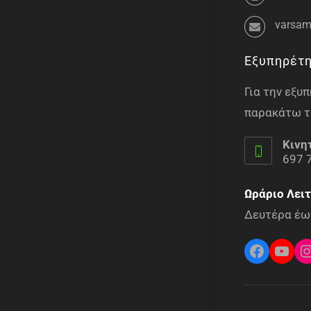
varsam
Εξυπηρέτ
Για την εξ
παρακάτω τ
Κινη
697 
Ωράριο Λειτ
Δευτέρα έως