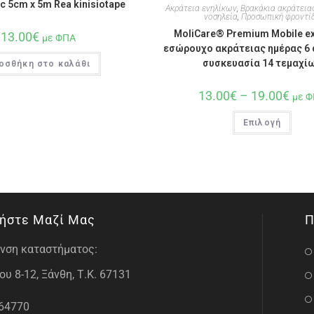
c 5cm x 5m Rea kinisiotape
Ακράτεια ενηλίκων
,
Βρακάκια ακράτεια
νοσηλεία
,
Προσωπική φροντί
MoliCare® Premium Mobile ex
13.00
€
με ΦΠΑ
εσώρουχο ακράτειας ημέρας 6 
συσκευασία 14 τεμαχί
οσθήκη στο καλάθι
13.00
€
–
19.00
€
με 
Επιλογή
ήστε Μαζί Μας
Π
νση καταστήματος:
υ 8-12, Ξάνθη, Τ.Κ. 67131
64770