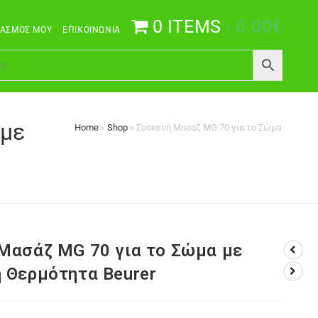
0 ITEMS
0.00€
ΙΑΣΜΌΣ ΜΟΥ
ΕΠΙΚΟΙΝΩΝΊΑ
 με
Home
»
Shop
»
Συσκευή Μασάζ MG 70 για το Σώμα με Υπέρ
Μασάζ MG 70 για το Σώμα με
 Θερμότητα Beurer