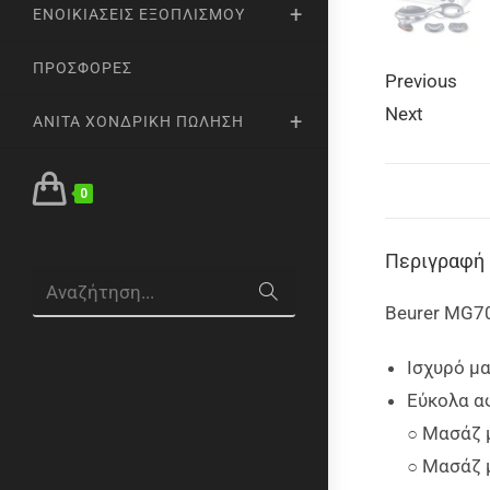
ΕΝΟΙΚΙΆΣΕΙΣ ΕΞΟΠΛΙΣΜΟΎ
ΠΡΟΣΦΟΡΈΣ
Previous
Next
ANITA ΧΟΝΔΡΙΚΉ ΠΏΛΗΣΗ
0
Περιγραφή
Αναζήτηση...
Beurer MG70
Ισχυρό μ
Εύκολα α
○ Μασάζ μ
○ Μασάζ μ