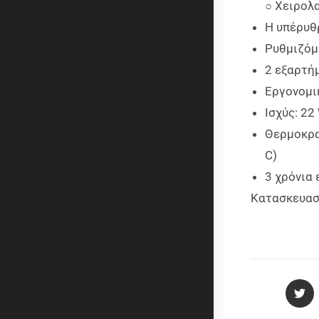
○ Χειρολα
Η υπέρυθ
Ρυθμιζόμ
2 εξαρτή
Εργονομι
Ισχύς: 22
Θερμοκρα
C)
3 χρόνια
Κατασκευασ