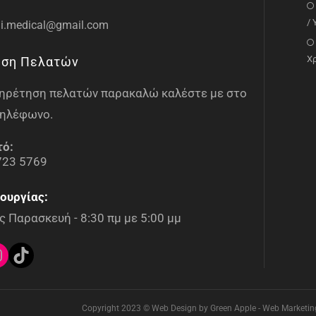
/
i.medical@gmail.com
Χ
ηση Πελατών
υπηρέτηση πελατών παρακαλώ καλέστε με στο
ηλέφωνο.
τό:
723 5769
ουργίας:
 Παρασκευή - 8:30 πμ με 5:00 μμ
Copyright 2023 © Web Design by Green Apple - Web Marketing 