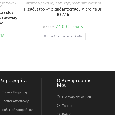
ς
,
Κατ' οίκον
Ιατρικός εξοπλισμός
,
Πιεσόμετρα
,
Προσωπική φροντίδα
δα
Πιεσόμετρο Ψηφιακό Μπράτσου Microlife BP
tra plus
B3 Afib
σταγόνες,
ων
74.00
€
87.00
€
με ΦΠΑ
ΦΠΑ
Προσθήκη στο καλάθι
ληροφορίες
Ο Λογαριασμός
Μου
Τρόποι Πληρωμής
Ο Λογαριασμός μου
Τρόποι Αποστολής
Ταμείο
Πολιτική Απορρήτου
Καλάθι