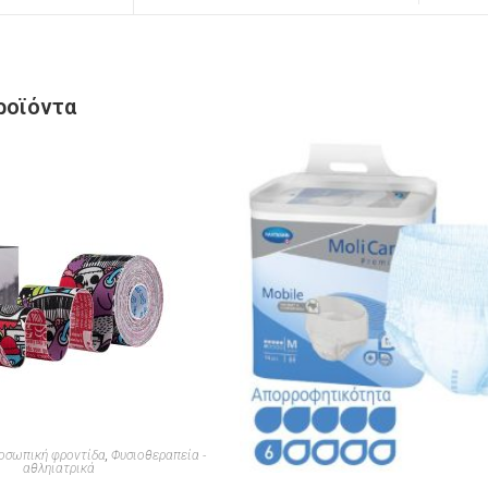
ροϊόντα
οσωπική φροντίδα
,
Φυσιοθεραπεία -
αθληιατρικά