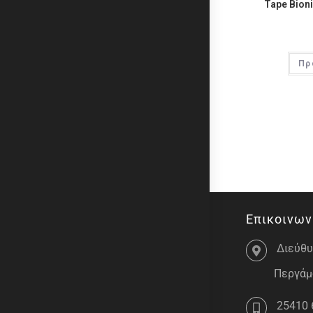
Tape Bioni
Πρ
Επικοινων
Διεύθυ
Περγάμο
25410 