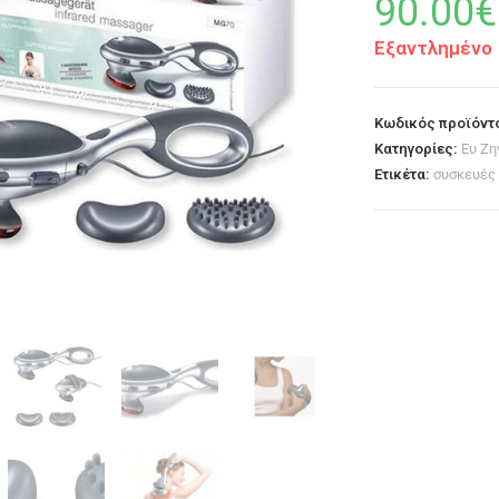
90.00
€
Εξαντλημένο
Κωδικός προϊόντ
Κατηγορίες:
Ευ Ζη
Ετικέτα:
συσκευές