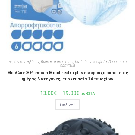
Ακράτεια ενηλίκων
,
Βρακάκια ακράτειας
,
Κατ' οίκον νοσηλεία
,
Προσωπική
φροντίδα
MoliCare® Premium Mobile extra plus εσώρουχο ακράτειας
ημέρας 6 σταγόνες, συσκευασία 14 τεμαχίων
13.00
€
–
19.00
€
με ΦΠΑ
Επιλογή