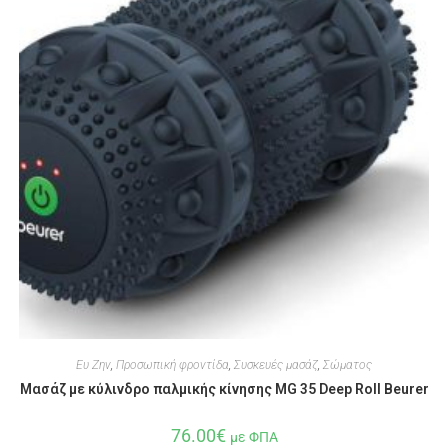
Ευ Ζην
,
Προσωπική φροντίδα
,
Συσκευές μασάζ
,
Σώματος
Μασάζ με κύλινδρο παλμικής κίνησης MG 35 Deep Roll Beurer
76.00
€
με ΦΠΑ