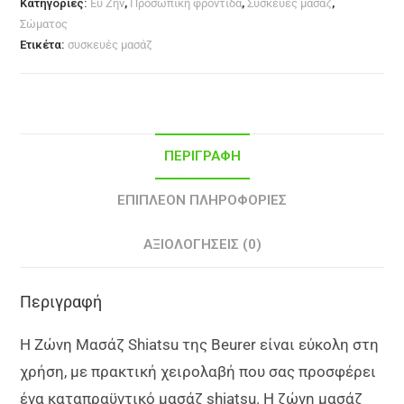
Κατηγορίες:
Ευ Ζην
,
Προσωπική φροντίδα
,
Συσκευές μασάζ
,
Σώματος
Ετικέτα:
συσκευές μασάζ
ΠΕΡΙΓΡΑΦΉ
ΕΠΙΠΛΈΟΝ ΠΛΗΡΟΦΟΡΊΕΣ
ΑΞΙΟΛΟΓΉΣΕΙΣ (0)
Περιγραφή
Η Ζώνη Μασάζ Shiatsu της Beurer είναι εύκολη στη
χρήση, με πρακτική χειρολαβή που σας προσφέρει
ένα καταπραϋντικό μασάζ shiatsu. Η ζώνη μασάζ