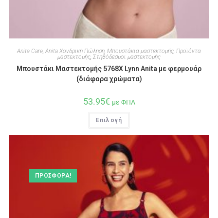
Anita Care
,
Anita Χονδρική Πώληση
,
Μπουστάκια μαστεκτομής
,
Προϊόντα
μαστεκτομής
,
Στηθόδεσμοι μαστεκτομής
Μπουστάκι Μαστεκτομής 5768X Lynn Anita με φερμουάρ
(διάφορα χρώματα)
53.95
€
με ΦΠΑ
Επιλογή
ΠΡΟΣΦΟΡΆ!