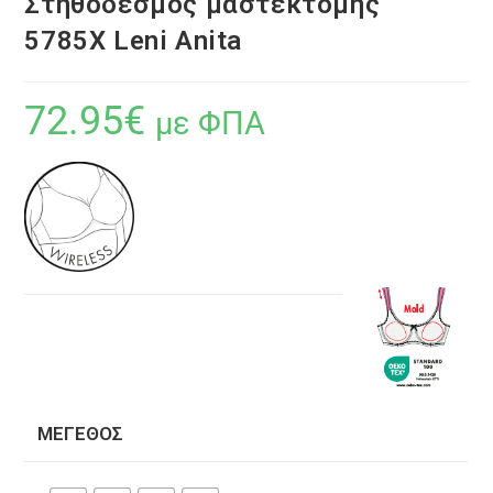
Στηθόδεσμος μαστεκτομής
5785X Leni Anita
72.95
€
με ΦΠΑ
ΜΈΓΕΘΟΣ