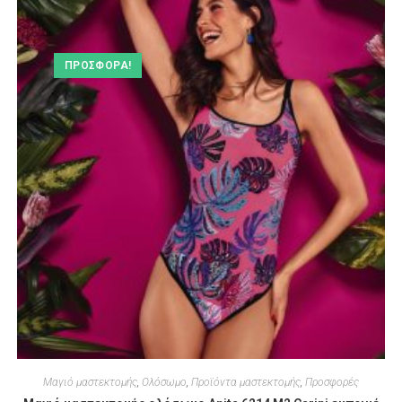
ΠΡΟΣΦΟΡΆ!
Μαγιό μαστεκτομής
,
Ολόσωμο
,
Προϊόντα μαστεκτομής
,
Προσφορές