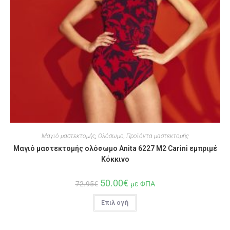
Μαγιό μαστεκτομής
,
Ολόσωμο
,
Προϊόντα μαστεκτομής
Μαγιό μαστεκτομής ολόσωμο Anita 6227 M2 Carini εμπριμέ
Κόκκινο
50.00
€
72.95
€
με ΦΠΑ
Επιλογή