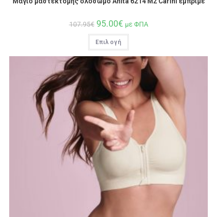
Μαγιό μαστεκτομής ολόσωμο Anita 6214 M2 Carini εμπριμέ
95.00
€
107.95
€
με ΦΠΑ
Επιλογή