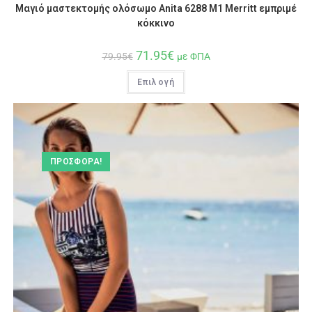
Μαγιό μαστεκτομής ολόσωμο Anita 6288 M1 Merritt εμπριμέ
κόκκινο
71.95
€
79.95
€
με ΦΠΑ
Επιλογή
ΠΡΟΣΦΟΡΆ!