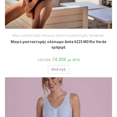
Μαγιό μαστεκτομής
,
Ολόσωμο
,
Προϊόντα μαστεκτομής
,
Προσφορές
Μαγιό μαστεκτομής ολόσωμο Anita 6225 M0 Rio Verde
εμπριμέ
74.00
€
150.00
€
με ΦΠΑ
Επιλογή