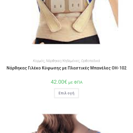
Κορμός
,
Νάρθηκες/Κηδεμόνες
,
Ορθοπεδικά
Νάρθηκας Γιλέκο Κύφωσης με Πλαστικές Μπανέλες OH-102
42.00
€
με ΦΠΑ
Επιλογή