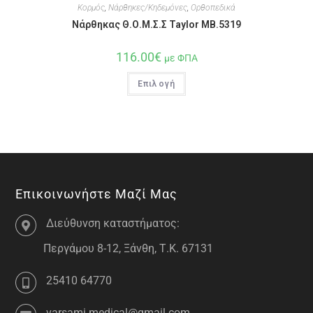
Κορμός
,
Νάρθηκες/Κηδεμόνες
,
Ορθοπεδικά
Νάρθηκας Θ.Ο.Μ.Σ.Σ Taylor MB.5319
116.00
€
με ΦΠΑ
Επιλογή
Επικοινωνήστε Μαζί Μας
Διεύθυνση καταστήματος:
Περγάμου 8-12, Ξάνθη, Τ.Κ. 67131
25410 64770
varsami.medical@gmail.com