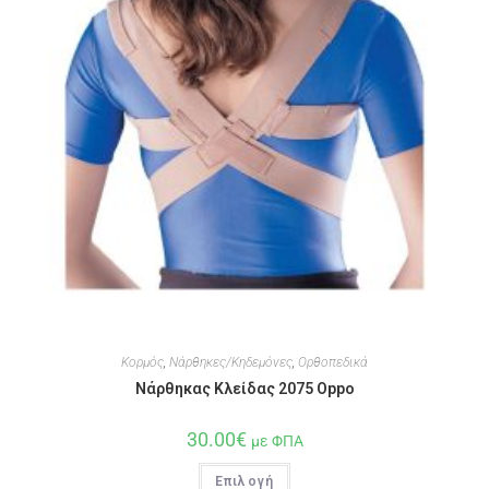
Κορμός
,
Νάρθηκες/Κηδεμόνες
,
Ορθοπεδικά
Νάρθηκας Κλείδας 2075 Oppo
30.00
€
με ΦΠΑ
Επιλογή