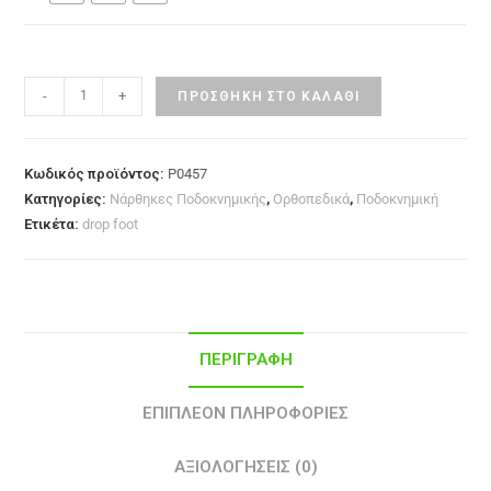
-
+
ΠΡΟΣΘΉΚΗ ΣΤΟ ΚΑΛΆΘΙ
Κωδικός προϊόντος:
P0457
Κατηγορίες:
Νάρθηκες Ποδοκνημικής
,
Ορθοπεδικά
,
Ποδοκνημική
Ετικέτα:
drop foot
ΠΕΡΙΓΡΑΦΉ
ΕΠΙΠΛΈΟΝ ΠΛΗΡΟΦΟΡΊΕΣ
ΑΞΙΟΛΟΓΉΣΕΙΣ (0)