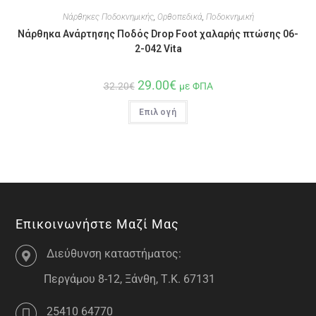
Νάρθηκες Ποδοκνημικής
,
Ορθοπεδικά
,
Ποδοκνημική
Νάρθηκα Ανάρτησης Ποδός Drop Foot χαλαρής πτώσης 06-
2-042 Vita
29.00
€
32.20
€
με ΦΠΑ
Επιλογή
Επικοινωνήστε Μαζί Μας
Διεύθυνση καταστήματος:
Περγάμου 8-12, Ξάνθη, Τ.Κ. 67131
25410 64770