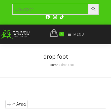
0
MENU
drop foot
Home
»
drop foot
Φίλτρα