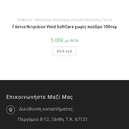
Αισθητική - Μανικιούρ
,
Αναλώσιμα
,
Ατομική Προστασία
,
Γάντια
Γάντια Νιτριλίου Vivid SoftCare χωρίς πούδρα 100τεμ
5.00
€
με ΦΠΑ
Επιλογή
Επικοινωνήστε Μαζί Μας
Διεύθυνση καταστήματος:
Περγάμου 8-12, Ξάνθη, Τ.Κ. 67131