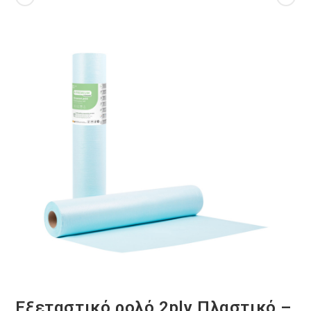
Εξεταστικό ρολό 2ply Πλαστικό –