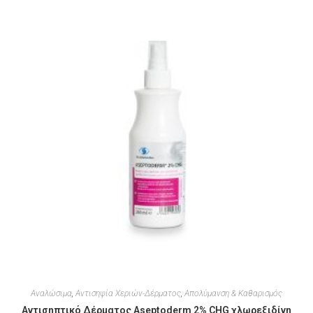
Αναλώσιμα
,
Αντισηψία Χεριών-Δέρματος
,
Απολύμανση & Καθαρισμός
Αντισηπτικό Δέρματος Aseptoderm 2% CHG χλωρεξιδίνη