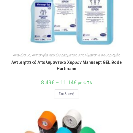
Αναλώσιμα
,
Αντισηψία Χεριών-Δέρματος
,
Απολύμανση & Καθαρισμός
Αντισηπτικό Απολυμαντικό Χεριών Manusept GEL Bode
Hartmann
8.49
€
–
11.14
€
με ΦΠΑ
Επιλογή