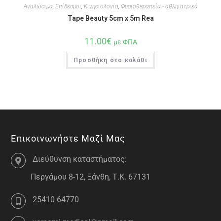
Αναλώσιμα
,
Επίδεσμοι
,
Κινησιολογία
,
Φυσιοθεραπεία - αθληιατρικά
Tape Beauty 5cm x 5m Rea
11.00
€
με ΦΠΑ
Προσθήκη στο καλάθι
Επικοινωνήστε Μαζί Μας
Διεύθυνση καταστήματος:
Περγάμου 8-12, Ξάνθη, Τ.Κ. 67131
25410 64770