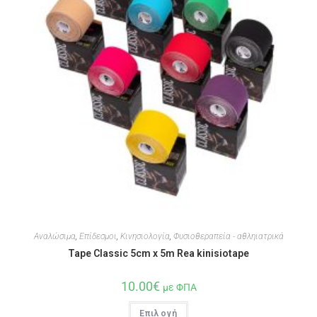
Αναλώσιμα
,
Επίδεσμοι
,
Κινησιολογία
,
Φυσιοθεραπεία - αθληιατρικά
Tape Classic 5cm x 5m Rea kinisiotape
10.00
€
με ΦΠΑ
Επιλογή