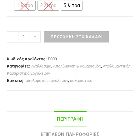
1 λίτρο
2 λίτρα
5 λίτρα
-
+
ΠΡΟΣΘΉΚΗ ΣΤΟ ΚΑΛΆΘΙ
Κωδικός προϊόντος:
P003
Κατηγορίες:
Αναλώσιμα
,
Απολύμανση & Καθαρισμός
,
Απολυμαντικά/
Καθαριστικά Εργαλείων
Ετικέτες:
απολύμανση εργαλείων
,
καθαριστικό
ΠΕΡΙΓΡΑΦΉ
ΕΠΙΠΛΈΟΝ ΠΛΗΡΟΦΟΡΊΕΣ