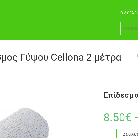
Ο ΛΟΓΑΡ
μος Γύψου Cellona 2 μέτρα
Επίδεσμο
8.50
€
Συσκε