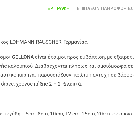
ΠΕΡΙΓΡΑΦΉ
ΕΠΙΠΛΈΟΝ ΠΛΗΡΟΦΟΡΊΕΣ
ίκος LOHMANN-RAUSCHER, Γερμανίας.
εσμοι
CELLONA
είναι έτοιμοι προς εμβάπτιση, με εξαιρε
ς καλουπιού. Διαβρέχονται πλήρως και ομοιόμορφα σε μ
λαστικό πυρήνα, παρουσιάζουν πρώιμη αντοχή σε βάρος 
ώρες, χρόνος πήξης 2 – 2 ½ λεπτά.
ε μεγέθη : 6cm, 8cm, 10cm, 12 cm, 15cm, 20cm σε συσκε