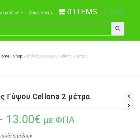
0 ITEMS
0.00€
ΙΑΣΜΌΣ ΜΟΥ
ΕΠΙΚΟΙΝΩΝΊΑ
Home
»
Shop
»
Επίδεσμος Γύψου Cellona 2 μέτρα
ς Γύψου Cellona 2 μέτρα
–
13.00
€
με ΦΠΑ
υασία 5 ρολών