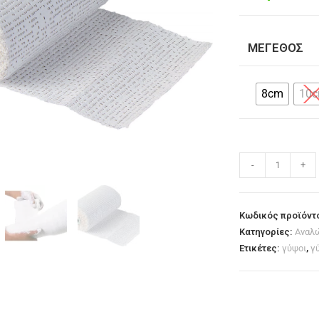
ΜΈΓΕΘΟΣ
8cm
10
-
+
Κωδικός προϊόντ
Κατηγορίες:
Αναλ
Ετικέτες:
γύψοι
,
γ