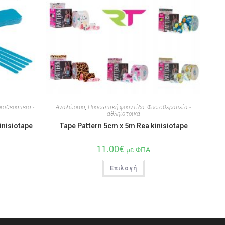
ιοθεραπεία -
Αναλώσιμα
,
Προσωπική φροντίδα
,
Φυσιοθεραπεία -
αθληιατρικά
inisiotape
Tape Pattern 5cm x 5m Rea kinisiotape
11.00
€
με ΦΠΑ
Επιλογή