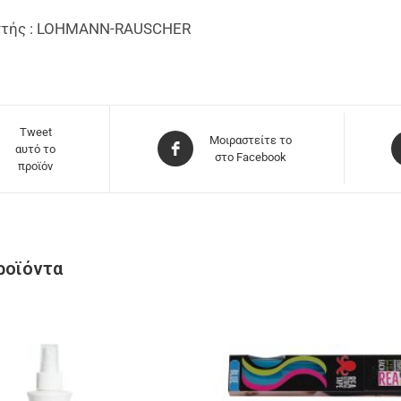
στής : LOHMANN-RAUSCHER
Tweet
Μοιραστείτε το
αυτό το
στο Facebook
προϊόν
ροϊόντα