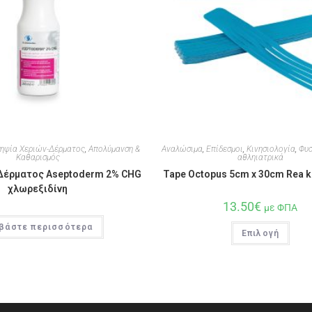
σηψία Χεριών-Δέρματος
,
Απολύμανση &
Αναλώσιμα
,
Επίδεσμοι
,
Κινησιολογία
,
Φυσ
Καθαρισμός
αθληιατρικά
Δέρματος Aseptoderm 2% CHG
Tape Octopus 5cm x 30cm Rea k
χλωρεξιδίνη
13.50
€
με ΦΠΑ
βάστε περισσότερα
Επιλογή