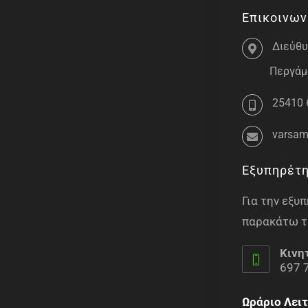
Επικοινων
Διεύθυ
Περγάμο
25410 
varsam
Εξυπηρέτ
Για την εξ
παρακάτω τ
Κινη
697 
Ωράριο Λειτ