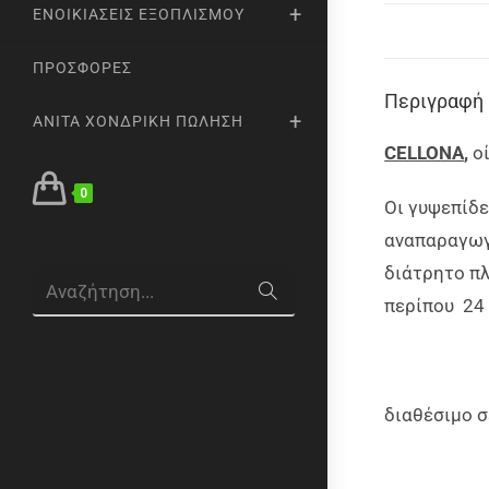
ΕΝΟΙΚΙΆΣΕΙΣ ΕΞΟΠΛΙΣΜΟΎ
ΠΡΟΣΦΟΡΈΣ
Περιγραφή
ANITA ΧΟΝΔΡΙΚΉ ΠΏΛΗΣΗ
CELLONA
,
ο
0
Oι γυψεπίδ
αναπαραγωγή
διάτρητο π
Αναζήτηση...
περίπου 24 
διαθέσιμο σ