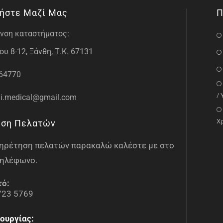
ήστε Μαζί Μας
Π
νση καταστήματος:
υ 8-12, Ξάνθη, Τ.Κ. 67131
64770
/
i.medical@gmail.com
Χ
ηση Πελατών
υπηρέτηση πελατών παρακαλώ καλέστε με στο
ηλέφωνο.
τό:
723 5769
ουργίας: