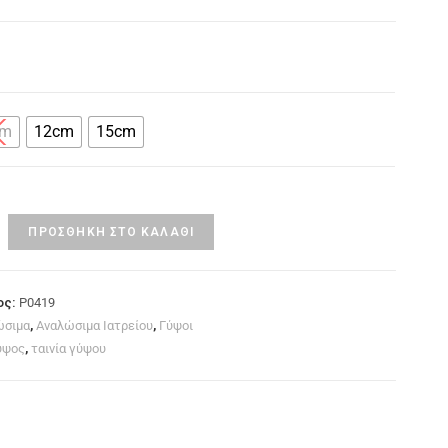
cm
12cm
15cm
ΠΡΟΣΘΉΚΗ ΣΤΟ ΚΑΛΆΘΙ
ος:
P0419
ώσιμα
,
Αναλώσιμα Ιατρείου
,
Γύψοι
ύψος
,
ταινία γύψου