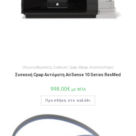
Οξυγονοθεραπεία
,
Συσκευές Cpap /Bipap, Αναπνευστήρες
Συσκευή Cpap Αυτόματη AirSense 10 Series ResMed
998.00
€
με ΦΠΑ
Προσθήκη στο καλάθι