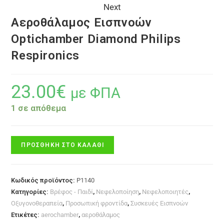
Next
Αεροθάλαμος Εισπνοών
Optichamber Diamond Philips
Respironics
23.00
€
με ΦΠΑ
1 σε απόθεμα
ΠΡΟΣΘΉΚΗ ΣΤΟ ΚΑΛΆΘΙ
Κωδικός προϊόντος:
P1140
Κατηγορίες:
Βρέφος - Παιδί
,
Νεφελοποίηση
,
Νεφελοποιητές
,
Οξυγονοθεραπεία
,
Προσωπική φροντίδα
,
Συσκευές Εισπνοών
Ετικέτες:
aerochamber
,
αεροθάλαμος