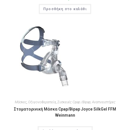
Προσθήκη στο καλάθι
Μάσκες
,
Οξυγονοθεραπεία
,
Συσκευές Cpap /Bipap, Αναπνευστήρες
Στοματορινική Μάσκα Cpap/Bipap Joyce SilkGel FFM
Weinmann