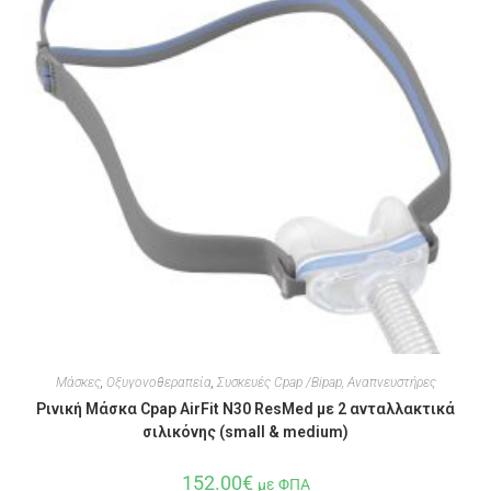
Μάσκες
,
Οξυγονοθεραπεία
,
Συσκευές Cpap /Bipap, Αναπνευστήρες
Ρινική Μάσκα Cpap AirFit N30 ResMed με 2 ανταλλακτικά
σιλικόνης (small & medium)
152.00
€
με ΦΠΑ