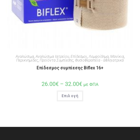
Αναλώσιμα
,
Αναλώσιμα Ιατρείου
,
Επίδεσμοι
,
Λεμφοίδημα
,
Μανίκια
,
Περικνημίδες
,
Προϊόντα Συμπίεσης
,
Φυσιοθεραπεία - αθληιατρικά
Επίδεσμος συμπίεσης Biflex 16+
26.00
€
–
32.00
€
με ΦΠΑ
Επιλογή