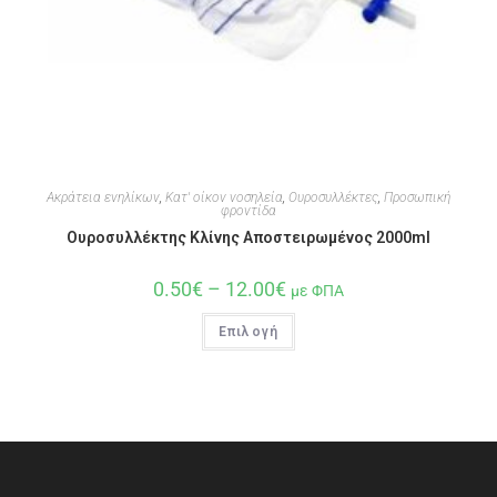
Ακράτεια ενηλίκων
,
Κατ' οίκον νοσηλεία
,
Ουροσυλλέκτες
,
Προσωπική
φροντίδα
Ουροσυλλέκτης Κλίνης Αποστειρωμένος 2000ml
0.50
€
–
12.00
€
με ΦΠΑ
Επιλογή