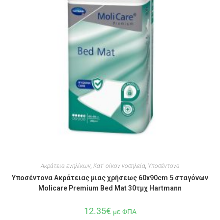
Ακράτεια ενηλίκων
,
Κατ' οίκον νοσηλεία
,
Υποσέντονα
Υποσέντονα Ακράτειας μιας χρήσεως 60x90cm 5 σταγόνων
Molicare Premium Bed Mat 30τμχ Hartmann
12.35
€
με ΦΠΑ