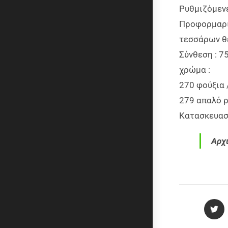
Ρυθμιζόμεν
Προφορμαρισ
τεσσάρων θ
Σύνθεση : 7
χρώμα :
270 φούξια 
279 απαλό ρ
Κ
ατασκευαστ
Αρχι