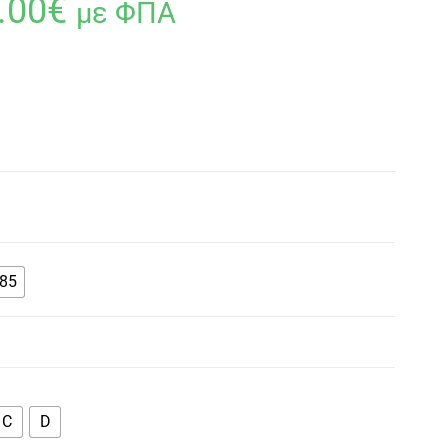
.00
€
με ΦΠΑ
85
C
D