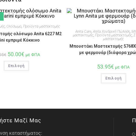
μής
,
Ολόσωμο
,
Προϊόντα μαστεκτομής
Anita Care
,
Anita Χονδρική Πώληση
,
Μπ
τομής ολόσωμο Anita 6227 M2
μαστεκτομής
,
Προϊόντα μαστεκτομής
,
Σ
μαστεκτομής
ini εμπριμέ Κόκκινο
Μπουστάκι Μαστεκτομής 5768X 
με φερμουάρ (διάφορα χρώ
50.00
€
95
€
με ΦΠΑ
53.95
€
Επιλογή
με ΦΠΑ
Επιλογή
ήστε Μαζί Μας
Π
νση καταστήματος: