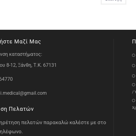
ήστε Μαζί Μας
Π
νση καταστήματος:
υ 8-12, Ξάνθη, Τ.Κ. 67131
64770
/
i.medical@gmail.com
Χ
ηση Πελατών
υπηρέτηση πελατών παρακαλώ καλέστε με στο
ηλέφωνο.