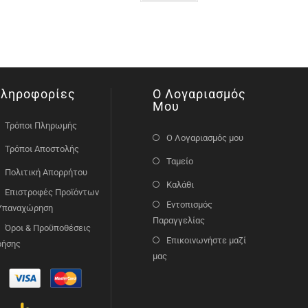
ληροφορίες
Ο Λογαριασμός
Μου
Τρόποι Πληρωμής
Ο Λογαριασμός μου
Τρόποι Αποστολής
Ταμείο
Πολιτική Απορρήτου
Καλάθι
Επιστροφές Προϊόντων
Εντοπισμός
 Υπαναχώρηση
Παραγγελίας
Όροι & Προϋποθέσεις
Επικοινωνήστε μαζί
ρήσης
μας