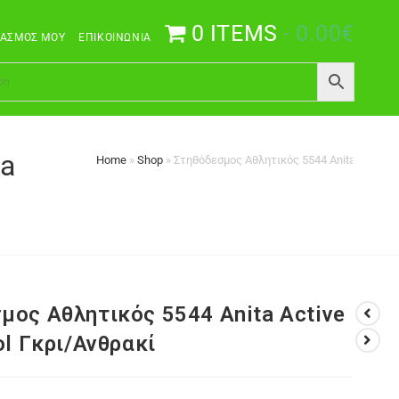
0 ITEMS
0.00€
ΙΑΣΜΌΣ ΜΟΥ
ΕΠΙΚΟΙΝΩΝΊΑ
ta
Home
»
Shop
»
Στηθόδεσμος Αθλητικός 5544 Anita Active Ai
μος Αθλητικός 5544 Anita Active
ol Γκρι/Ανθρακί