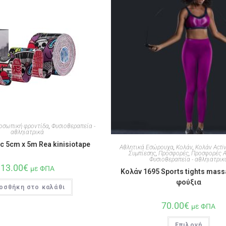
οσωπική φροντίδα
,
Φυσιοθεραπεία -
αθληιατρικά
c 5cm x 5m Rea kinisiotape
Αθλητικά Εσώρουχα
,
Κολάν
,
Κολάν Acti
Συμπίεσης
,
Προσφορές
,
Προσφορές Α
Φυσιοθεραπεία - αθληιατρικ
13.00
€
με ΦΠΑ
Κολάν 1695 Sports tights mass
φούξια
οσθήκη στο καλάθι
70.00
€
με ΦΠΑ
Επιλογή