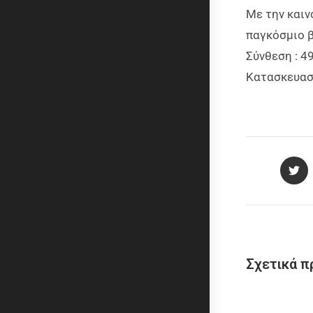
Με την καιν
παγκόσμιο β
Σύνθεση : 49
Κ
ατασκευαστ
Σχετικά π