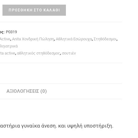
ΠΡΟΣΘΉΚΗ ΣΤΟ ΚΑΛΆΘΙ
ος:
P0319
Active
,
Anita Χονδρική Πώληση
,
Αθλητικά Εσώρουχα
,
Στηθόδεσμοι
,
θληιατρικά
ta active
,
αθλητικός στηθόδεσμος
,
σουτιέν
ΑΞΙΟΛΟΓΉΣΕΙΣ (0)
αστήρια γυναίκα άνεση. και υψηλή υποστήριξη.