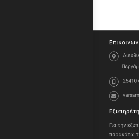
Επικοινων
Διεύθυ
Περγάμο
25410 
varsam
Εξυπηρέτ
Για την εξ
παρακάτω τ