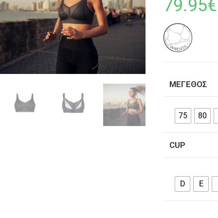
79.95
€
ΜΈΓΕΘΟΣ
75
80
CUP
D
E