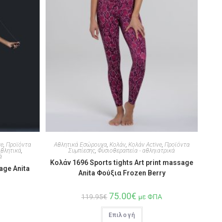
ve
,
Προϊόντα
Αθλητικά Εσώρουχα
,
Κολάν
,
Κολάν Active
,
Προϊόντα
θλητικά
,
Συμπίεσης
,
Φυσιοθεραπεία - αθληιατρικά
ά
Κολάν 1696 Sports tights Art print massage
age Anita
Anita Φούξια Frozen Berry
75.00
€
119.95
€
με ΦΠΑ
Επιλογή