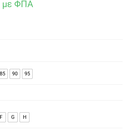
με ΦΠΑ
85
90
95
F
G
H