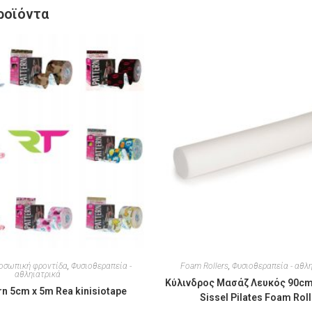
ροϊόντα
οσωπική φροντίδα
,
Φυσιοθεραπεία -
Foam Rollers
,
Φυσιοθεραπεία - αθλ
αθληιατρικά
Κύλινδρος Μασάζ Λευκός 90cm
rn 5cm x 5m Rea kinisiotape
Sissel Pilates Foam Roll