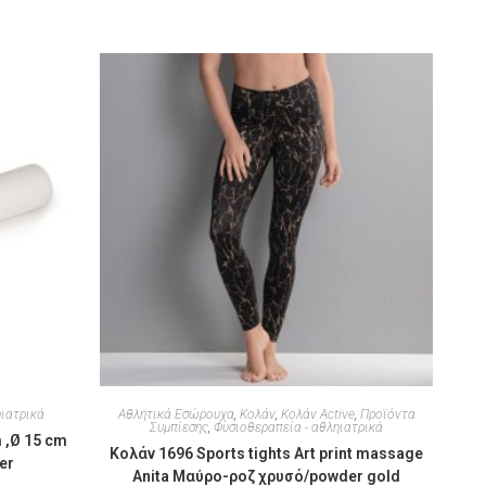
ηιατρικά
Αθλητικά Εσώρουχα
,
Κολάν
,
Κολάν Active
,
Προϊόντα
Συμπίεσης
,
Φυσιοθεραπεία - αθληιατρικά
 ,Ø 15 cm
Κολάν 1696 Sports tights Art print massage
er
Anita Μαύρο-ροζ χρυσό/powder gold