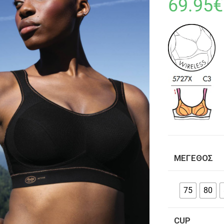
69.95
€
ΜΈΓΕΘΟΣ
75
80
CUP