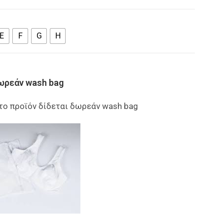
E
F
G
H
ωρεάν wash bag
το προϊόν δίδεται δωρεάν wash bag