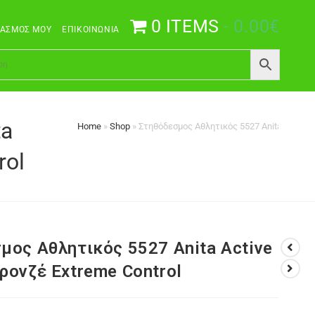
0 ITEMS
0.00€
ΙΑΣΜΌΣ ΜΟΥ
ΕΠΙΚΟΙΝΩΝΊΑ
ta
Home
»
Shop
»
Στηθόδεσμος Αθλητικός 5527 Anita Active 
rol
μος Αθλητικός 5527 Anita Active
ρονζέ Extreme Control