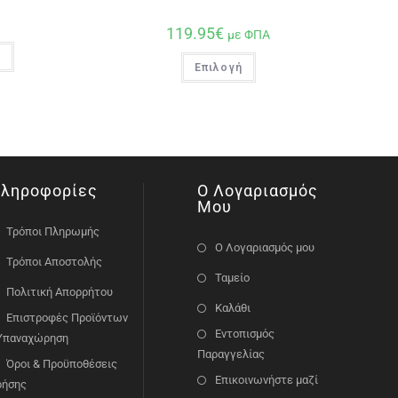
119.95
€
με ΦΠΑ
ι
Επιλογή
ληροφορίες
Ο Λογαριασμός
Μου
Τρόποι Πληρωμής
Ο Λογαριασμός μου
Τρόποι Αποστολής
Ταμείο
Πολιτική Απορρήτου
Καλάθι
Επιστροφές Προϊόντων
Εντοπισμός
 Υπαναχώρηση
Παραγγελίας
Όροι & Προϋποθέσεις
Επικοινωνήστε μαζί
ρήσης