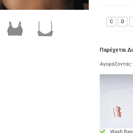
C
D
Παρέχεται Δ
Αγοράζοντας 
Wash Bag