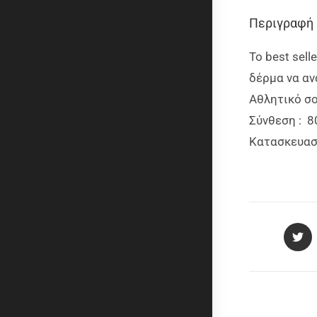
Περιγραφή
Το best sell
δέρμα να αν
Αθλητικό σο
Σύνθεση : 80
Κ
ατασκευαστ