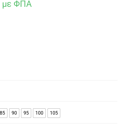
με ΦΠΑ
85
90
95
100
105