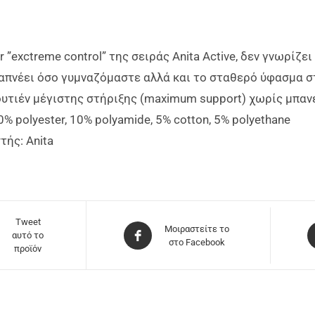
er ”exctreme control” της σειράς Anita Active, δεν γνωρί
απνέει όσο γυμναζόμαστε αλλά και το σταθερό ύφασμα σ
υτιέν μέγιστης στήριξης (maximum support) χωρίς μπανέ
% polyester, 10% polyamide, 5% cotton, 5% polyethane
ής: Anita
Tweet
Μοιραστείτε το
αυτό το
στο Facebook
προϊόν