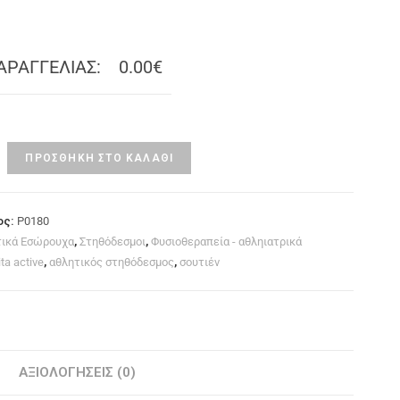
ΑΡΑΓΓΕΛΙΑΣ:
0.00€
ΠΡΟΣΘΉΚΗ ΣΤΟ ΚΑΛΆΘΙ
ος:
P0180
τικά Εσώρουχα
,
Στηθόδεσμοι
,
Φυσιοθεραπεία - αθληιατρικά
ta active
,
αθλητικός στηθόδεσμος
,
σουτιέν
ΑΞΙΟΛΟΓΉΣΕΙΣ (0)