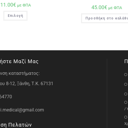
11.00
€
με ΦΠΑ
45.00
€
με ΦΠΑ
Επιλογή
Προσθήκη στο καλάθ
ήστε Μαζί Μας
Π
νση καταστήματος:
υ 8-12, Ξάνθη, Τ.Κ. 67131
64770
/
i.medical@gmail.com
Χ
ηση Πελατών