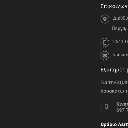
Επικοινων
Διεύθυ
Περγάμο
25410 
varsam
Εξυπηρέτ
Για την εξ
παρακάτω τ
Κινη
697 
Ωράριο Λειτ