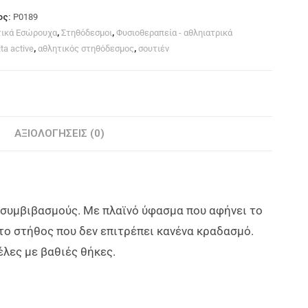
ος:
P0189
τικά Εσώρουχα
,
Στηθόδεσμοι
,
Φυσιοθεραπεία - αθληιατρικά
ta active
,
αθλητικός στηθόδεσμος
,
σουτιέν
ΑΞΙΟΛΟΓΉΣΕΙΣ (0)
ζει συμβιβασμούς. Με πλαϊνό ύφασμα που αφήνει το
το στήθος που δεν επιτρέπει κανένα κραδασμό.
λες με βαθιές θήκες.