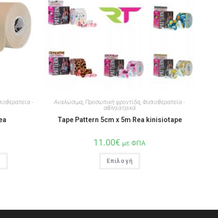
ιοθεραπεία -
Αναλώσιμα
,
Προσωπική φροντίδα
,
Φυσιοθεραπεία -
αθληιατρικά
ea
Tape Pattern 5cm x 5m Rea kinisiotape
11.00
€
με ΦΠΑ
ι
Επιλογή