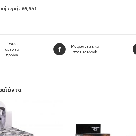
κή τιμή : 69,95€
Tweet
Μοιραστείτε το
αυτό το
στο Facebook
προϊόν
ροϊόντα