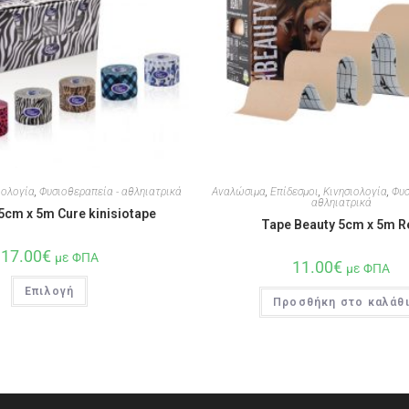
ιολογία
,
Φυσιοθεραπεία - αθληιατρικά
Αναλώσιμα
,
Επίδεσμοι
,
Κινησιολογία
,
Φυσ
αθληιατρικά
5cm x 5m Cure kinisiotape
Tape Beauty 5cm x 5m R
17.00
€
με ΦΠΑ
11.00
€
με ΦΠΑ
Επιλογή
Προσθήκη στο καλάθ