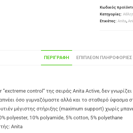
Κωδικός προϊόντ
Κατηγορίες:
Αθλη
Ετικέτες:
Anita
,
Ani
ΠΕΡΙΓΡΑΦΉ
ΕΠΙΠΛΈΟΝ ΠΛΗΡΟΦΟΡΊΕΣ
er ”exctreme control” της σειράς Anita Active, δεν γνωρί
απνέει όσο γυμναζόμαστε αλλά και το σταθερό ύφασμα σ
υτιέν μέγιστης στήριξης (maximum support) χωρίς μπανέ
% polyester, 10% polyamide, 5% cotton, 5% polyethane
ής: Anita