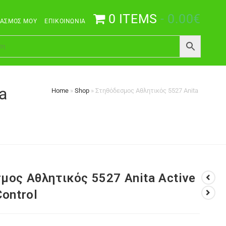
0 ITEMS
0.00€
ΙΑΣΜΌΣ ΜΟΥ
ΕΠΙΚΟΙΝΩΝΊΑ
a
Home
»
Shop
»
Στηθόδεσμος Αθλητικός 5527 Anita Active Ex
μος Αθλητικός 5527 Anita Active
Control