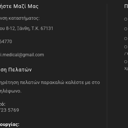
ήστε Μαζί Μας
Π
νση καταστήματος:
υ 8-12, Ξάνθη, Τ.Κ. 67131
64770
/
i.medical@gmail.com
Χ
ηση Πελατών
υπηρέτηση πελατών παρακαλώ καλέστε με στο
ηλέφωνο.
τό:
723 5769
ουργίας: