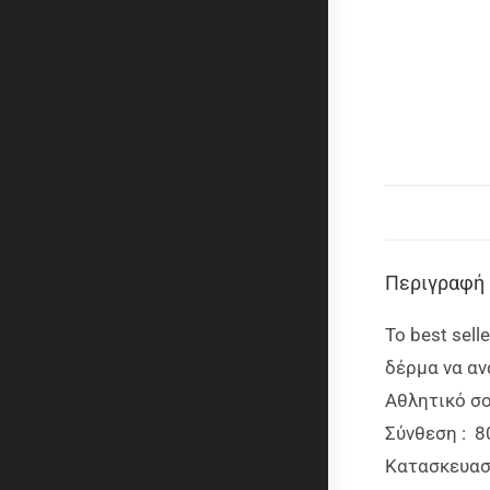
Περιγραφή
Το best sell
δέρμα να αν
Αθλητικό σο
Σύνθεση : 80
Κ
ατασκευαστ