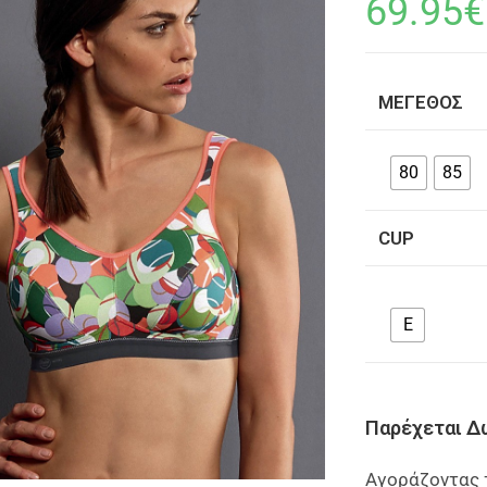
69.95
€
ΜΈΓΕΘΟΣ
80
85
CUP
E
Παρέχεται Δ
Αγοράζοντας 