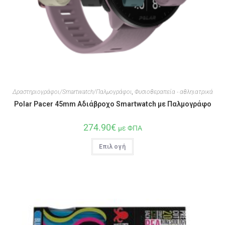
Δραστηριογράφοι/Smartwatch/Παλμογράφοι
,
Φυσιοθεραπεία - αθληιατρικά
Polar Pacer 45mm Αδιάβροχο Smartwatch με Παλμογράφο
274.90
€
με ΦΠΑ
Επιλογή