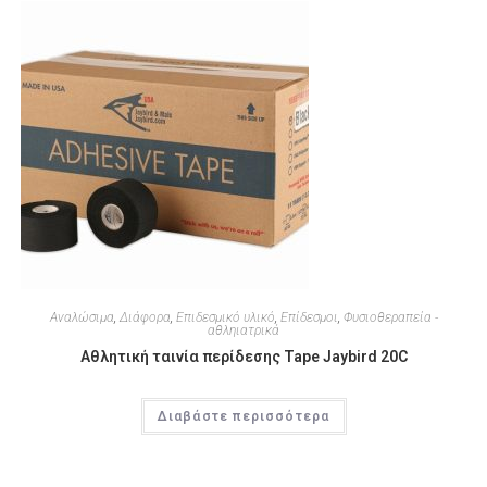
Αναλώσιμα
,
Διάφορα
,
Επιδεσμικό υλικό
,
Επίδεσμοι
,
Φυσιοθεραπεία -
αθληιατρικά
Αθλητική ταινία περίδεσης Tape Jaybird 20C
Διαβάστε περισσότερα