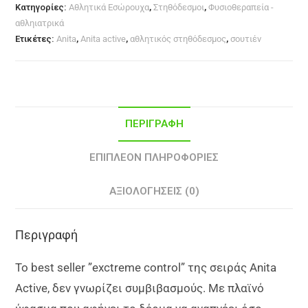
Κατηγορίες:
Αθλητικά Εσώρουχα
,
Στηθόδεσμοι
,
Φυσιοθεραπεία -
αθληιατρικά
Ετικέτες:
Anita
,
Anita active
,
αθλητικός στηθόδεσμος
,
σουτιέν
ΠΕΡΙΓΡΑΦΉ
ΕΠΙΠΛΈΟΝ ΠΛΗΡΟΦΟΡΊΕΣ
ΑΞΙΟΛΟΓΉΣΕΙΣ (0)
Περιγραφή
Το best seller ”exctreme control” της σειράς Anita
Active, δεν γνωρίζει συμβιβασμούς. Με πλαϊνό