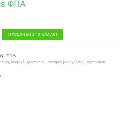
με ΦΠΑ
ΠΡΟΣΘΉΚΗ ΣΤΟ ΚΑΛΆΘΙ
ος:
P1176
ώσιμα
,
Ατομική Προστασία
,
Ιματισμός μιας χρήσης
,
Περιποίηση
α