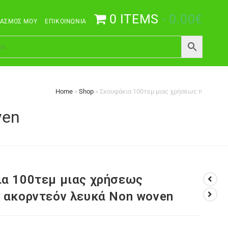
0 ITEMS
0.00€
ΙΑΣΜΌΣ ΜΟΥ
ΕΠΙΚΟΙΝΩΝΊΑ
Home
»
Shop
»
Σκουφάκια 100τεμ μιας χρήσεως πλαστικά
ven
α 100τεμ μιας χρήσεως
 ακορντεόν λευκά Non woven