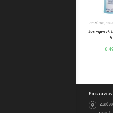
Αναλώσιμα
,
Αντι
Αντισηπτικό 
G
8.4
Επικοινων
Διεύθυ