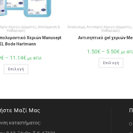
σηψία Χεριών-Δέρματος
,
Απολύμανση &
Αναλώσιμα
,
Αντισηψία Χεριών-Δέρματος
,
Καθαρισμός
Καθαρισμός
Απολυμαντικό Χεριών Manusept
Αντισηπτικό gel χεριών Me
EL Bode Hartmann
1.50
€
–
5.50
€
με ΦΠ
9
€
–
11.14
€
με ΦΠΑ
Επιλογή
Επιλογή
ήστε Μαζί Μας
Π
νση καταστήματος: