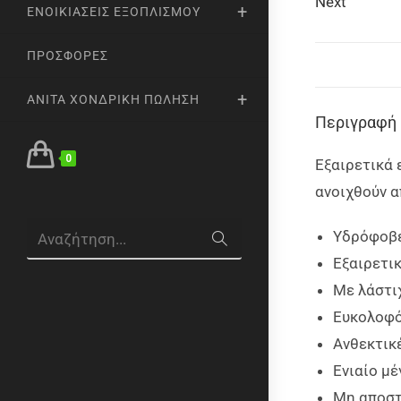
Next
ΕΝΟΙΚΙΆΣΕΙΣ ΕΞΟΠΛΙΣΜΟΎ
ΠΡΟΣΦΟΡΈΣ
ANITA ΧΟΝΔΡΙΚΉ ΠΏΛΗΣΗ
Περιγραφή
0
Εξαιρετικά 
ανοιχθούν α
Υδρόφοβ
Αναζήτηση...
Εξαιρετι
Με λάστι
Ευκολοφ
Ανθεκτικ
Ενιαίο μ
Μη αποσ