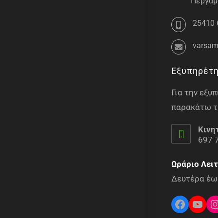
Περγάμο
25410 
varsam
Εξυπηρέτ
Για την εξ
παρακάτω τ
Κινη
697 
Ωράριο Λειτ
Δευτέρα έως