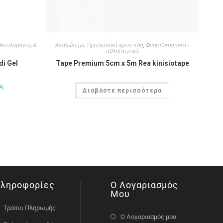
Απολύμανση &
Αναλώσιμα
,
Προσωπική φροντίδα
,
Φυσιοθεραπεία -
αθληιατρικά
di Gel
Tape Premium 5cm x 5m Rea kinisiotape
Α
Διαβάστε περισσότερα
ληροφορίες
Ο Λογαριασμός
Μου
Τρόποι Πληρωμής
Ο Λογαριασμός μου