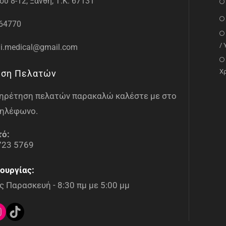
υ 8-12, Ξάνθη, Τ.Κ. 67131
64770
/
i.medical@gmail.com
Χ
ηση Πελατών
υπηρέτηση πελατών παρακαλώ καλέστε με στο
ηλέφωνο.
τό:
723 5769
ουργίας:
 Παρασκευή - 8:30 πμ με 5:00 μμ