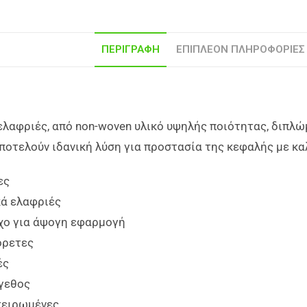
ΠΕΡΙΓΡΑΦΉ
ΕΠΙΠΛΈΟΝ ΠΛΗΡΟΦΟΡΊΕΣ
ελαφριές, από non-woven υλικό υψηλής ποιότητας, διπλώμ
ποτελούν ιδανική λύση για προστασία της κεφαλής με κα
ες
κά ελαφριές
χο για άψογη εφαρμογή
όρετες
ές
έγεθος
τειρωμένες