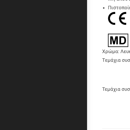
Πιστοπο
Χρώμα: Λευ
Tεμάχια συσ
Τεμάχια συσ