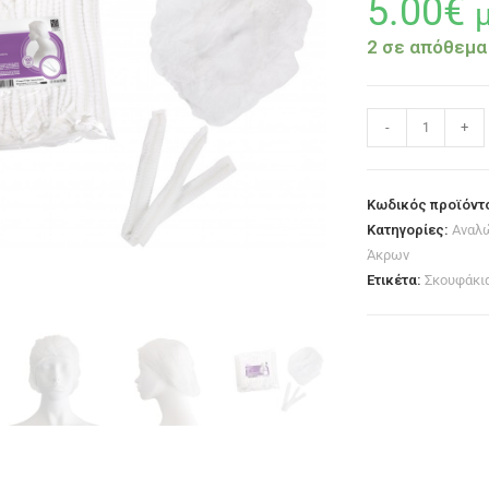
5.00
€
2 σε απόθεμα
-
+
Κωδικός προϊόντ
Κατηγορίες:
Αναλ
Άκρων
Ετικέτα:
Σκουφάκι