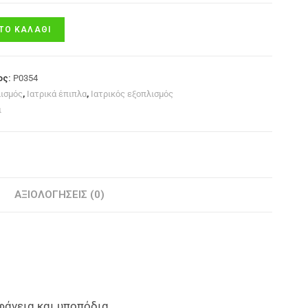
ΤΟ ΚΑΛΆΘΙ
ος:
P0354
ισμός
,
Ιατρικά έπιπλα
,
Ιατρικός εξοπλισμός
ι
ΑΞΙΟΛΟΓΉΣΕΙΣ (0)
φάνεια και υποπόδια.