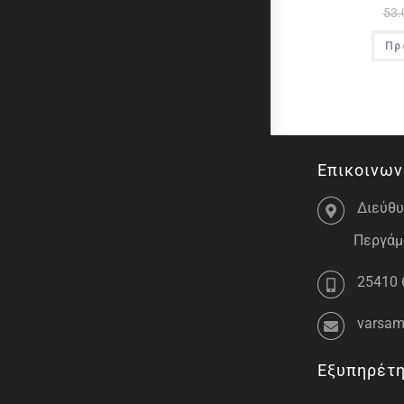
53.
Πρ
Επικοινων
Διεύθυ
Περγάμο
25410 
varsam
Εξυπηρέτ