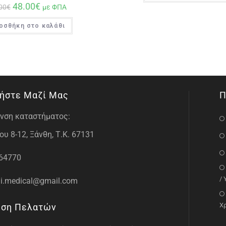
48.00
€
00
€
με ΦΠΑ
οσθήκη στο καλάθι
ήστε Μαζί Μας
Π
νση καταστήματος:
υ 8-12, Ξάνθη, Τ.Κ. 67131
64770
/
i.medical@gmail.com
Χ
ηση Πελατών