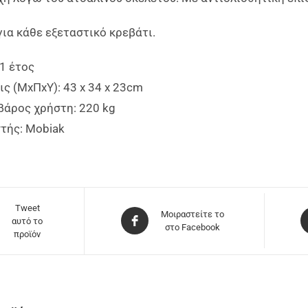
ια κάθε εξεταστικό κρεβάτι.
1 έτος
ς (ΜxΠxΥ): 43 x 34 x 23cm
βάρος χρήστη: 220 kg
τής: Mobiak
Tweet
Μοιραστείτε το
αυτό το
στο Facebook
προϊόν