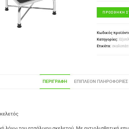
ΠΡΟΣΘΉΚΗ Σ
Κωδικός προϊόντ
Κατηγορίες:
Εξοπλ
Ετικέτα:
σκαλοπάτ
ΠΕΡΙΓΡΑΦΉ
ΕΠΙΠΛΈΟΝ ΠΛΗΡΟΦΟΡΊΕΣ
Σκελετός
ή λόγω του ατσάλινου σκελετού. Με αντιολισθητική επι