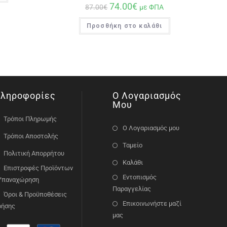
74.00
€
87.00
€
με ΦΠΑ
Προσθήκη στο καλάθι
ληροφορίες
Ο Λογαριασμός
Μου
Τρόποι Πληρωμής
Ο Λογαριασμός μου
Τρόποι Αποστολής
Ταμείο
Πολιτική Απορρήτου
Καλάθι
Επιστροφές Προϊόντων
Εντοπισμός
 Υπαναχώρηση
Παραγγελίας
Όροι & Προϋποθέσεις
Επικοινωνήστε μαζί
ρήσης
μας