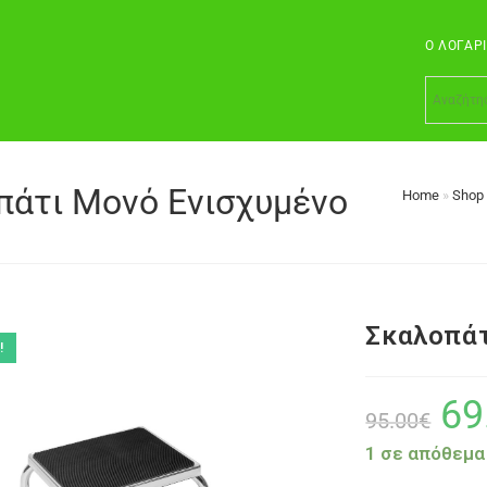
Ο ΛΟΓΑΡ
πάτι Μονό Ενισχυμένο
Home
»
Shop
Σκαλοπάτ
!
69
95.00
€
1 σε απόθεμα