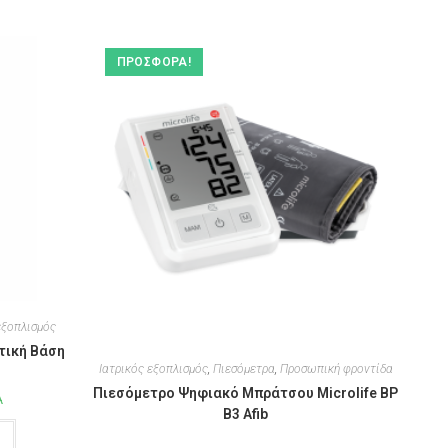
ΠΡΟΣΦΟΡΆ!
εξοπλισμός
τική Βάση
Ιατρικός εξοπλισμός
,
Πιεσόμετρα
,
Προσωπική φροντίδα
Πιεσόμετρο Ψηφιακό Μπράτσου Microlife BP
Α
B3 Afib
ι