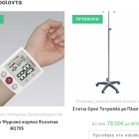
ροϊόντα
ΠΡΟΣΦΟΡΆ!
Εξοπλισμός
,
Ιατρικά έπιπλα
,
Ιατρικός 
Στατώ Ορού Τετραπλό με Πλασ
μός
,
Πιεσόμετρα
,
Προσωπική φροντίδα
ο Ψηφιακό καρπού Rossmax
78.00
€
87.50
€
με ΦΠ
BQ705
Προσθήκη στο καλάθ