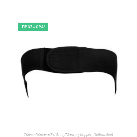
ΠΡΟΣΦΟΡΆ!
Ζώνες Θώρακα/Στήθους/Μαστού
,
Κορμός
,
Ορθοπεδικά