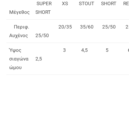
SUPER
XS
STOUT
SHORT
RE
Μέγεθος
SHORT
Περιφ.
20/35
35/60
25/50
2
Αυχένος
25/50
Ύψος
3
4,5
5
6
σιαγώνα
2,5
ώμου