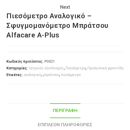
Next
Πιεσόμετρο Αναλογικό –
Σφυγμομανόμετρο Μπράτσου
Alfacare A-Plus
Κωδικός προϊόντος:
P0521
Κατηγορίες:
Ιατρικός εξοπλισμός
,
Πιεσόμετρα
,
Προσωπική φροντίδα
Ετικέτες:
αναλογικό
,
μπράτσου
,
πιεσόμετρο
ΠΕΡΙΓΡΑΦΉ
ΕΠΙΠΛΈΟΝ ΠΛΗΡΟΦΟΡΊΕΣ