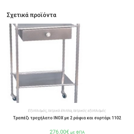
Σχετικά προϊόντα
Εξοπλισμός
,
Ιατρικά έπιπλα
,
Ιατρικός εξοπλισμός
Τραπέζι τροχήλατο INOX με 2 ράφια και συρτάρι 1102
276.00
€
με ΦΠΑ