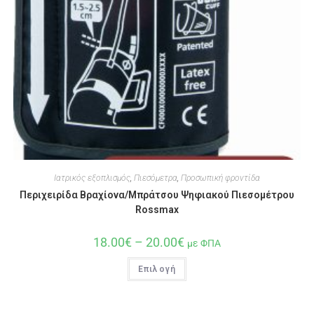
Ιατρικός εξοπλισμός
,
Πιεσόμετρα
,
Προσωπική φροντίδα
Περιχειρίδα Βραχίονα/Μπράτσου Ψηφιακού Πιεσομέτρου
Rossmax
18.00
€
–
20.00
€
με ΦΠΑ
Επιλογή