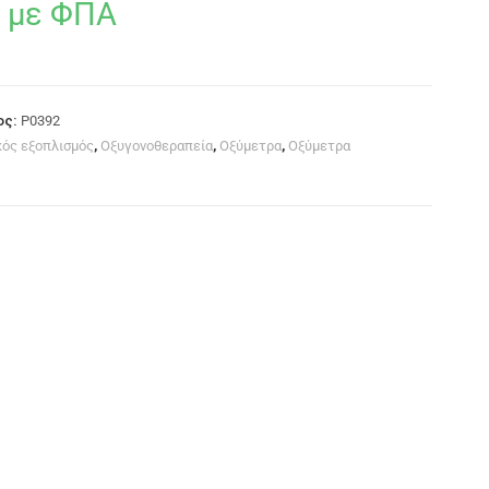
με ΦΠΑ
ος:
P0392
κός εξοπλισμός
,
Οξυγονοθεραπεία
,
Οξύμετρα
,
Οξύμετρα