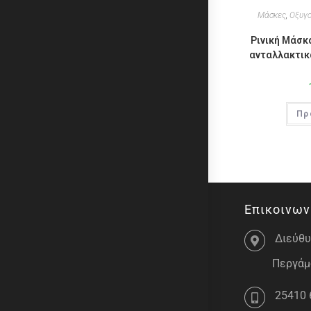
Μάσκες
,
Οξυγ
Ρινική Μάσκα
ανταλλακτικά
Πρ
Επικοινων
Διεύθυ
Περγάμο
25410 