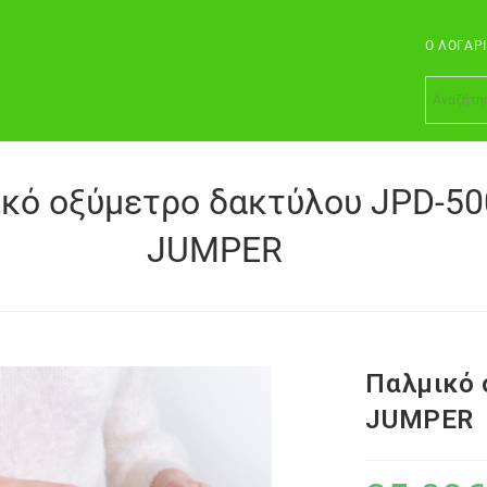
Ο ΛΟΓΑΡ
κό οξύμετρο δακτύλου JPD-50
JUMPER
Παλμικό 
JUMPER