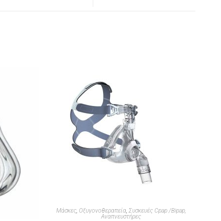
Μάσκες
,
Οξυγονοθεραπεία
,
Συσκευές Cpap /Bipap,
Αναπνευστήρες