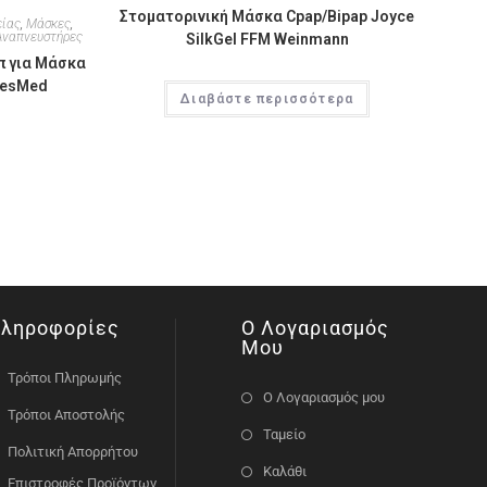
Στοματορινική Μάσκα Cpap/Bipap Joyce
είας
,
Μάσκες
,
 Αναπνευστήρες
SilkGel FFM Weinmann
π για Μάσκα
ResMed
Διαβάστε περισσότερα
ληροφορίες
Ο Λογαριασμός
Μου
Τρόποι Πληρωμής
Ο Λογαριασμός μου
Τρόποι Αποστολής
Ταμείο
Πολιτική Απορρήτου
Καλάθι
Επιστροφές Προϊόντων