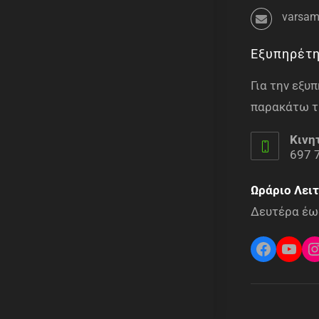
varsam
Εξυπηρέτ
Για την εξ
παρακάτω τ
Κινη
697 
Ωράριο Λειτ
Δευτέρα έως