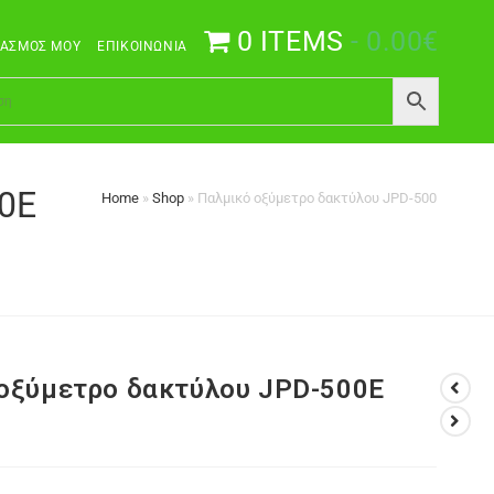
0 ITEMS
0.00€
ΙΑΣΜΌΣ ΜΟΥ
ΕΠΙΚΟΙΝΩΝΊΑ
0E
Home
»
Shop
»
Παλμικό οξύμετρο δακτύλου JPD-500E JUMP
οξύμετρο δακτύλου JPD-500E