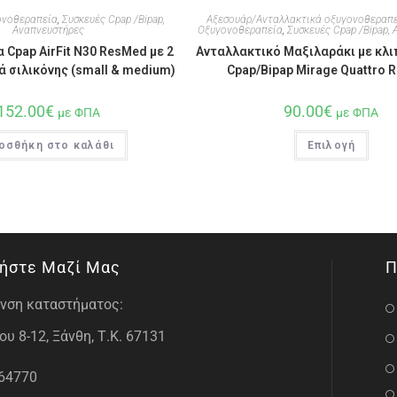
ονοθεραπεία
,
Συσκευές Cpap /Bipap,
Αξεσουάρ/Ανταλλακτικά οξυγονοθεραπ
Αναπνευστήρες
Οξυγονοθεραπεία
,
Συσκευές Cpap /Bipap,
 Cpap AirFit N30 ResMed με 2
Ανταλλακτικό Μαξιλαράκι με κλι
 σιλικόνης (small & medium)
Cpap/Bipap Mirage Quattro 
152.00
€
90.00
€
με ΦΠΑ
με ΦΠΑ
οσθήκη στο καλάθι
Επιλογή
ήστε Μαζί Μας
Π
νση καταστήματος:
υ 8-12, Ξάνθη, Τ.Κ. 67131
64770