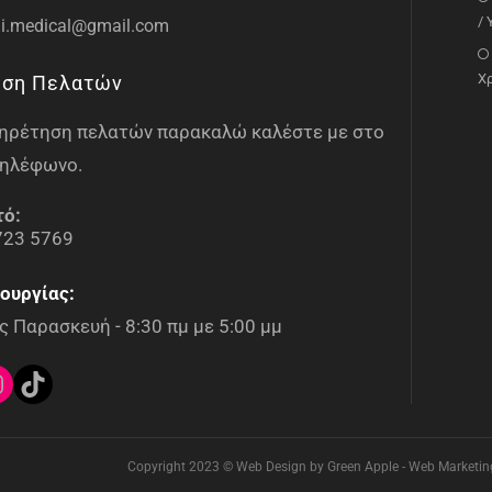
/
i.medical@gmail.com
Χ
ηση Πελατών
υπηρέτηση πελατών παρακαλώ καλέστε με στο
ηλέφωνο.
τό:
723 5769
ουργίας:
 Παρασκευή - 8:30 πμ με 5:00 μμ
Copyright 2023 © Web Design by Green Apple - Web Marketing 