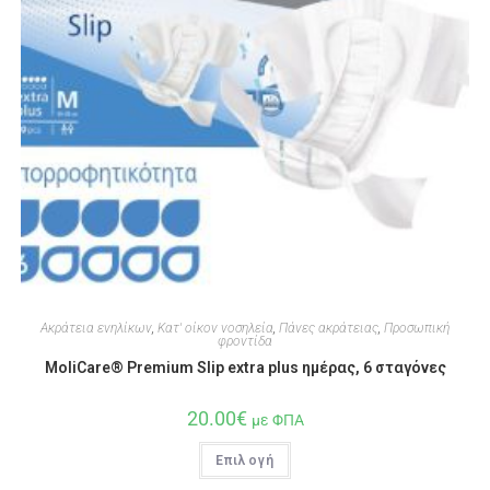
Ακράτεια ενηλίκων
,
Κατ' οίκον νοσηλεία
,
Πάνες ακράτειας
,
Προσωπική
φροντίδα
MoliCare® Premium Slip extra plus ημέρας, 6 σταγόνες
20.00
€
με ΦΠΑ
Επιλογή