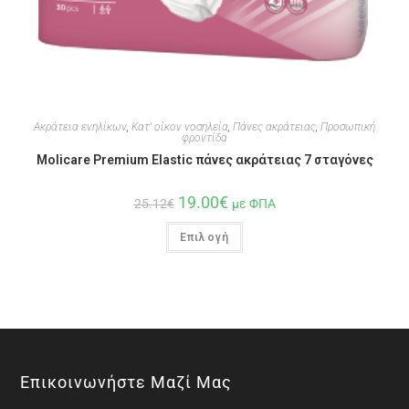
Ακράτεια ενηλίκων
,
Κατ' οίκον νοσηλεία
,
Πάνες ακράτειας
,
Προσωπική
φροντίδα
Molicare Premium Elastic πάνες ακράτειας 7 σταγόνες
19.00
€
25.12
€
με ΦΠΑ
Επιλογή
Επικοινωνήστε Μαζί Μας