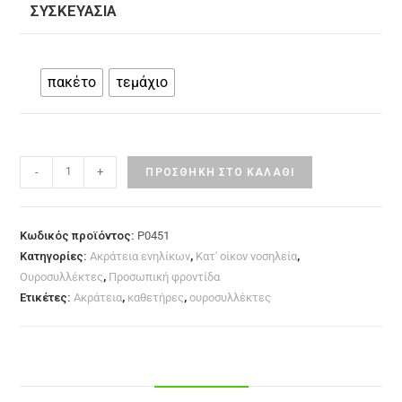
ΣΥΣΚΕΥΑΣΊΑ
πακέτο
τεμάχιο
-
+
ΠΡΟΣΘΉΚΗ ΣΤΟ ΚΑΛΆΘΙ
Κωδικός προϊόντος:
P0451
Κατηγορίες:
Ακράτεια ενηλίκων
,
Κατ' οίκον νοσηλεία
,
Ουροσυλλέκτες
,
Προσωπική φροντίδα
Ετικέτες:
Ακράτεια
,
καθετήρες
,
ουροσυλλέκτες