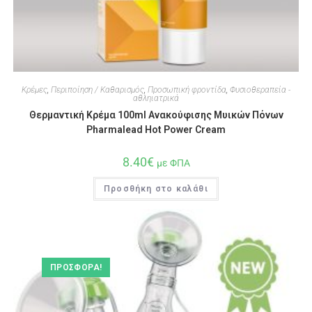
Κρέμες
,
Περιποίηση / Καθαρισμός
,
Προσωπική φροντίδα
,
Φυσιοθεραπεία -
αθληιατρικά
Θερμαντική Κρέμα 100ml Ανακούφισης Μυικών Πόνων
Pharmalead Hot Power Cream
8.40
€
με ΦΠΑ
Προσθήκη στο καλάθι
ΠΡΟΣΦΟΡΆ!