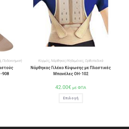
ά
,
Ποδοκνημική
Κορμός
,
Νάρθηκες/Κηδεμόνες
,
Ορθοπεδικά
ιαστούς
Νάρθηκας Γιλέκο Κύφωσης με Πλαστικές
-908
Μπανέλες OH-102
42.00
€
με ΦΠΑ
Επιλογή