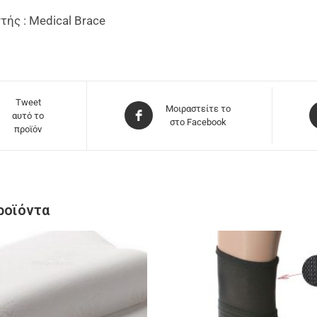
ής : Medical Brace
Tweet
Μοιραστείτε το
αυτό το
στο Facebook
προϊόν
ροϊόντα