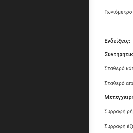
Γωνιόμετρο γ
Ενδείξεις:
Συντηρητικ
Σταθερό κά
Σταθερό απ
Μετεγχειρη
Συρραφή ρή
Συρραφή έξ