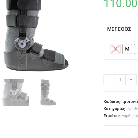
110.00
ΜΈΓΕΘΟΣ
S
M
-
+
Κωδικός προϊόντ
Κατηγορίες:
Νάρθ
Ετικέτες:
νάρθηκα