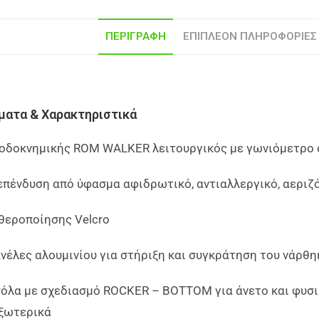
ΠΕΡΙΓΡΑΦΉ
ΕΠΙΠΛΈΟΝ ΠΛΗΡΟΦΟΡΊΕΣ
ματα & Χαρακτηριστικά
οδοκνημικής ROM WALKER λειτουργικός με γωνιόμετρο α
επένδυση από ύφασμα αφιδρωτικό, αντιαλλεργικό, αεριζ
θεροποίησης Velcro
νέλες αλουμινίου για στήριξη και συγκράτηση του νάρθη
όλα με σχεδιασμό ROCKER – BOTTOM για άνετο και φυσικ
εξωτερικά