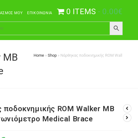
0 ITEMS
0.00€
ΙΑΣΜΌΣ ΜΟΥ
ΕΠΙΚΟΙΝΩΝΊΑ
r MB
Home
»
Shop
»
Νάρθηκας ποδοκνημικής ROM Walker MB 60
e
 ποδοκνημικής ROM Walker MB
γωνιόμετρο Medical Brace