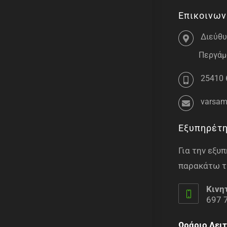
Επικοινων
Διεύθυ
Περγάμο
25410 
varsam
Εξυπηρέτ
Για την εξ
παρακάτω τ
Κινη
697 
Ωράριο Λειτ