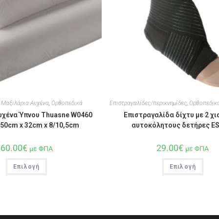
,
Μαξιλάρια Αυχένα
,
Ορθοπεδικά
Επιστραγαλίδες/περικνημίδες
,
Ορθοπεδικ
υχένα Ύπνου Thuasne W0460
Επιστραγαλίδα δίχτυ με 2 χ
50cm x 32cm x 8/10,5cm
αυτοκόλητους δετήρες ES
60.00
€
29.00
€
με ΦΠΑ
με ΦΠΑ
Επιλογή
Επιλογή