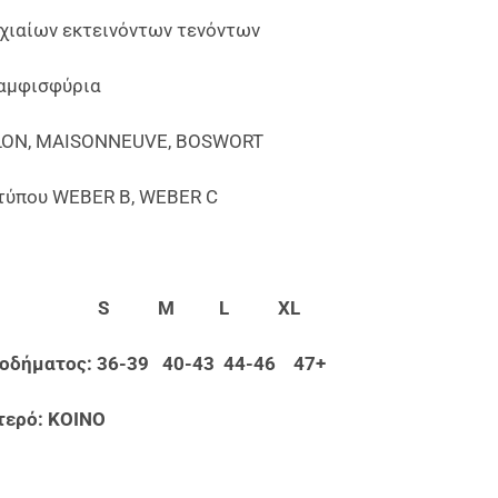
χιαίων εκτεινόντων τενόντων
αμφισφύρια
LON, MAISONNEUVE, BOSWORT
τύπου WEBER B, WEBER C
θος: S M L XL
ποδήματος: 36-39 40-43 44-46 47+
τερό: ΚΟΙΝΟ