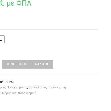
€
με ΦΠΑ
L
ΠΡΟΣΘΉΚΗ ΣΤΟ ΚΑΛΆΘΙ
ος:
P0893
ηκες Ποδοκνημικής
,
Ορθοπεδικά
,
Ποδοκνημική
ς
,
Νάρθηκες
,
ποδοκνημική