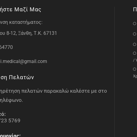
ήστε Μαζί Μας
Π
νση καταστήματος:
υ 8-12, Ξάνθη, Τ.Κ. 67131
64770
/
i.medical@gmail.com
Χ
ηση Πελατών
υπηρέτηση πελατών παρακαλώ καλέστε με στο
ηλέφωνο.
τό:
723 5769
ουργίας: