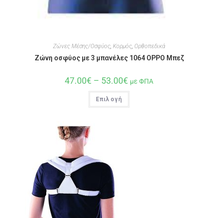
Ζώνες Μέσης/Οσφύος
,
Κορμός
,
Ορθοπεδικά
Ζώνη οσφύος με 3 μπανέλες 1064 OPPO Μπεζ
47.00
€
–
53.00
€
με ΦΠΑ
Επιλογή