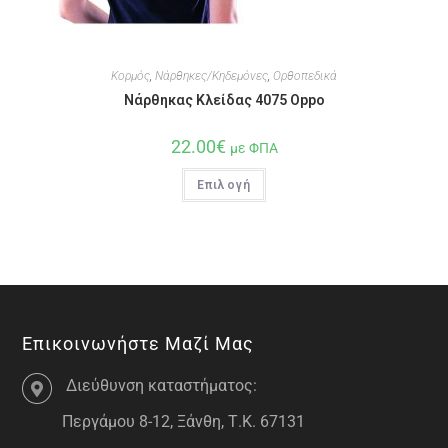
Κορμός
,
Νάρθηκες/Κηδεμόνες
,
Ορθοπεδικά
Νάρθηκας Κλείδας 4075 Oppo
22.00
€
με ΦΠΑ
Επιλογή
Επικοινωνήστε Μαζί Μας
Διεύθυνση καταστήματος:
Περγάμου 8-12, Ξάνθη, Τ.Κ. 67131