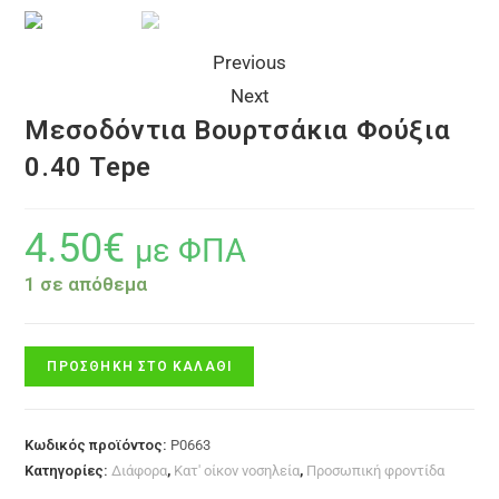
Previous
Next
Μεσοδόντια Βουρτσάκια Φούξια
0.40 Tepe
4.50
€
με ΦΠΑ
1 σε απόθεμα
ΠΡΟΣΘΉΚΗ ΣΤΟ ΚΑΛΆΘΙ
Κωδικός προϊόντος:
P0663
Κατηγορίες:
Διάφορα
,
Κατ' οίκον νοσηλεία
,
Προσωπική φροντίδα