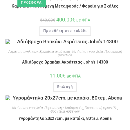
ΠΡΟΣΦΟΡΆ!
Καρέκλα Πτυσσόμενη Μεταφοράς / Φορείο για Σκάλες
400.00
€
540.00
€
με ΦΠΑ
Προσθήκη στο καλάθι
Ακράτεια ενηλίκων
,
Βρακάκια ακράτειας
,
Κατ' οίκον νοσηλεία
,
Προσωπική
φροντίδα
Αδιάβροχο Βρακάκι Ακράτειας John’s 14300
11.00
€
με ΦΠΑ
Επιλογή
Κατ' οίκον νοσηλεία
,
Περιποίηση / Καθαρισμός
,
Προσωπική φροντίδα
,
Φροντίδα Ασθενών
Υγρομάντηλα 20x27cm, με καπάκι, 80τεμ. Abena