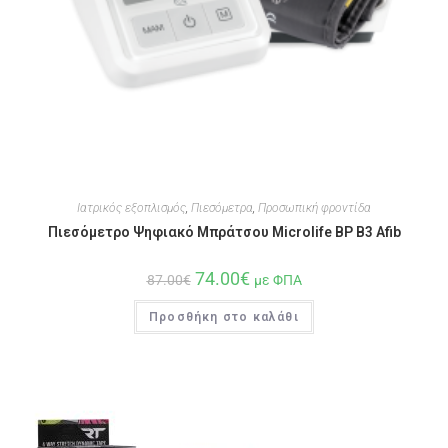
Ιατρικός εξοπλισμός
,
Πιεσόμετρα
,
Προσωπική φροντίδα
Πιεσόμετρο Ψηφιακό Μπράτσου Microlife BP B3 Afib
74.00
€
87.00
€
με ΦΠΑ
Προσθήκη στο καλάθι