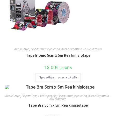
Αναλώσιμα
,
Προσωπική φροντίδα
,
Φυσιοθεραπεία - αθληιατρικά
Tape Bionic 5cm x 5m Rea kinisiotape
13.00
€
με ΦΠΑ
Προσθήκη στο καλάθι
Αναλώσιμα
,
Περιποίηση / Καθαρισμός
,
Προσωπική φροντίδα
,
Φυσιοθεραπεία -
αθληιατρικά
Tape Bra 5cm x 5m Rea kinisiotape