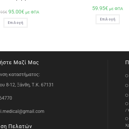
59.95
€
με ΦΠΑ
95.00
€
.95
€
με ΦΠΑ
Επιλογή
Επιλογή
ήστε Μαζί Μας
Π
νση καταστήματος:
υ 8-12, Ξάνθη, Τ.Κ. 67131
64770
/
i.medical@gmail.com
Χ
ηση Πελατών