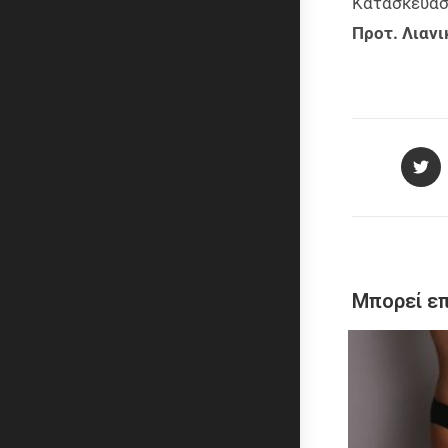
Κατασκευαστ
Προτ. Λιανι
Μπορεί επ