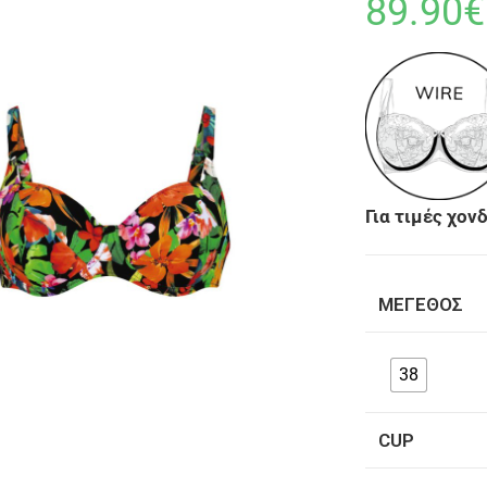
89.90
€
Για τιμές χο
ΜΈΓΕΘΟΣ
38
CUP