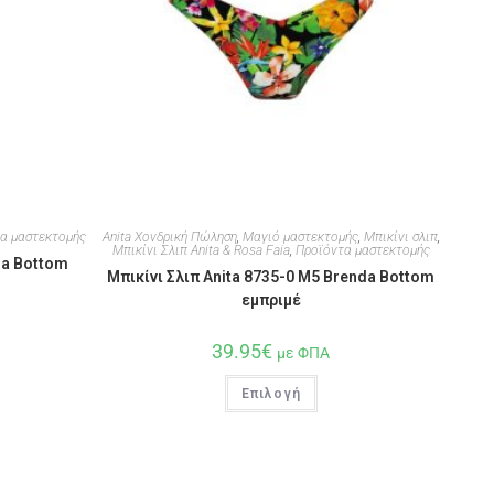
α μαστεκτομής
Anita Χονδρική Πώληση
,
Μαγιό μαστεκτομής
,
Μπικίνι σλιπ
,
Μπικίνι Σλιπ Anita & Rosa Faia
,
Προϊόντα μαστεκτομής
na Bottom
Μπικίνι Σλιπ Anita 8735-0 M5 Brenda Bottom
εμπριμέ
39.95
€
με ΦΠΑ
Επιλογή