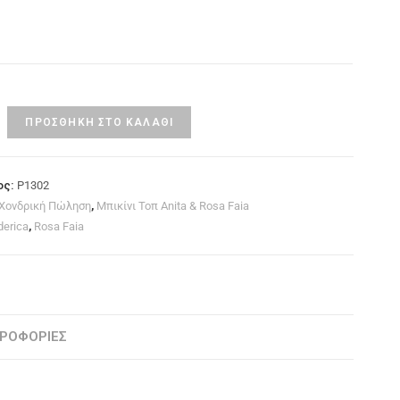
ΠΡΟΣΘΉΚΗ ΣΤΟ ΚΑΛΆΘΙ
ος:
P1302
 Χονδρική Πώληση
,
Μπικίνι Τοπ Anita & Rosa Faia
derica
,
Rosa Faia
ΡΟΦΟΡΊΕΣ