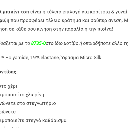
 μπικίνι τοπ
είναι η τέλεια επιλογή για κορίτσια & γυνα
ριξη
που προσφέρει τέλειο κράτημα και σούπερ άνεση. Με
ση σε κάθε σου κίνηση στην παραλία ή την πισίνα!
δυάζεται με το
8735-0
στο ίδιο μοτίβο ή οποιαδήποτε άλλο τ
1% Polyamide, 19% elastane, Ύφασμα Micro Silk.
οντίδας:
στο χέρι
ιμοποιείτε χλωρίνη
νώνετε στο στεγνωτήριο
ρώνετε
ιμοποιείτε στεγνό καθάρισμα