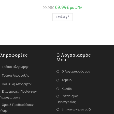
69.99
€
99.95
€
με ΦΠΑ
Επιλογή
ληροφορίες
Ο Λογαριασμός
Μου
Τρόποι Πληρωμής
Ο Λογαριασμός μου
Τρόποι Αποστολής
Ταμείο
Πολιτική Απορρήτου
Καλάθι
Επιστροφές Προϊόντων
Εντοπισμός
 Υπαναχώρηση
Παραγγελίας
Όροι & Προϋποθέσεις
Επικοινωνήστε μαζί
ρήσης