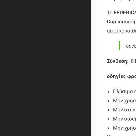
Το
FEDERICA
Cup υποστή
αυτοπεποίθη
συν
Σύνθεση
: 8
οδηγίες φρ
Πλύσιμο 
Μην χρησ
Μην στεγ
Μην σιδε
Μην χρησ