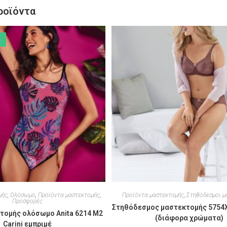
ροϊόντα
μής
,
Ολόσωμο
,
Προϊόντα μαστεκτομής
,
Προϊόντα μαστεκτομής
,
Στηθόδεσμοι μ
Προσφορές
Στηθόδεσμος μαστεκτομής 5754X 
τομής ολόσωμο Anita 6214 M2
(διάφορα χρώματα)
Carini εμπριμέ