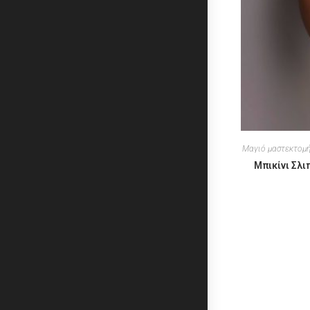
Μαγιό μαστεκτομ
Μπικίνι Σλι