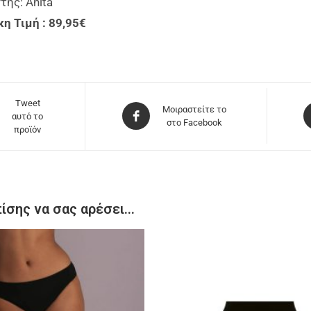
ής: Anita
κη Τιμή : 89,95€
Tweet
Μοιραστείτε το
αυτό το
στο Facebook
προϊόν
ίσης να σας αρέσει…