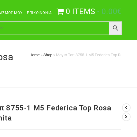
0 ITEMS
0.00€
ΙΑΣΜΌΣ ΜΟΥ
ΕΠΙΚΟΙΝΩΝΊΑ
osa
Home
»
Shop
»
Μαγιό Τοπ 8755-1 M5 Federica Top Rosa Faia b
π 8755-1 M5 Federica Top Rosa
nita