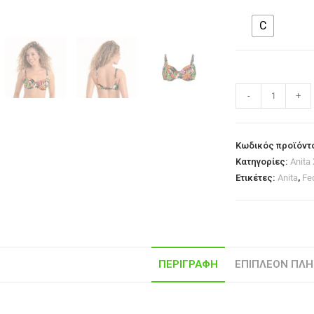
C
-
+
Κωδικός προϊόντ
Κατηγορίες:
Anita
Ετικέτες:
Anita
,
Fe
ΠΕΡΙΓΡΑΦΉ
ΕΠΙΠΛΈΟΝ ΠΛΗ