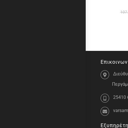
107
Επικοινων
Διεύθυ
Περγάμο
25410 
varsam
Εξυπηρέτ