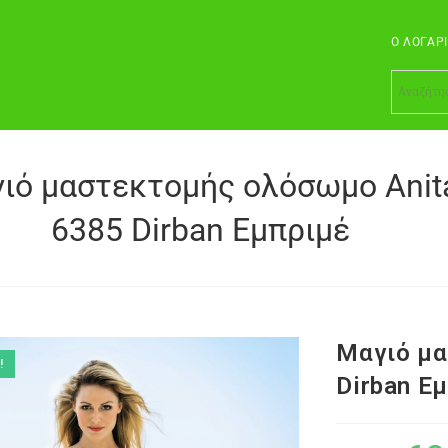
Ο ΛΟΓΑΡ
ιό μαστεκτομής ολόσωμο Anit
6385 Dirban Εμπριμέ
Μαγιό μα
!
Dirban Ε