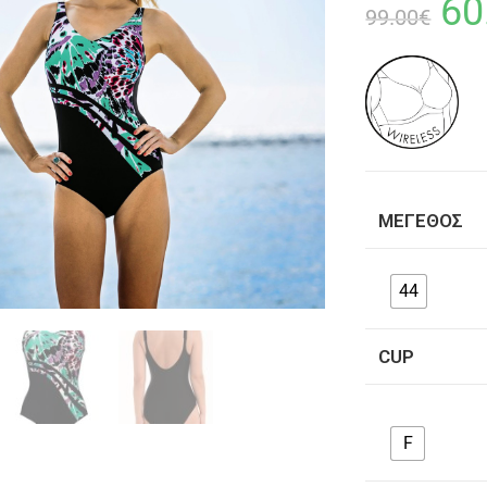
60
99.00
€
ΜΈΓΕΘΟΣ
44
CUP
F