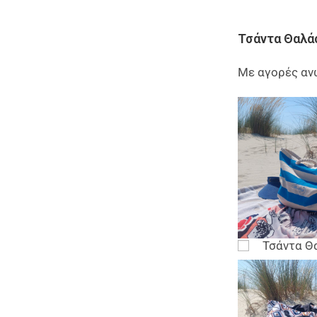
Τσάντα Θαλά
Με αγορές αν
Τσάντα Θ