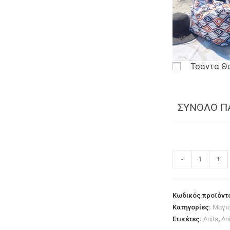
Τσάντα Θ
ΣΥΝΟΛΟ Π
-
+
Κωδικός προϊόντ
Κατηγορίες:
Μαγι
Ετικέτες:
Anita
,
An