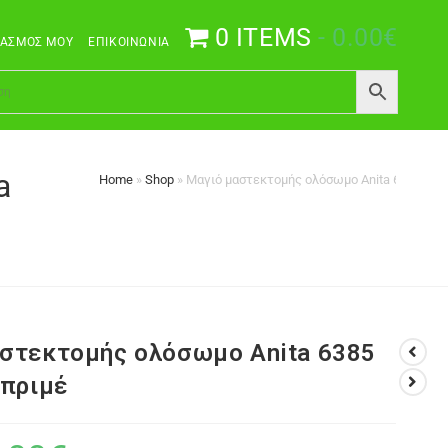
0 ITEMS
0.00€
ΙΑΣΜΌΣ ΜΟΥ
ΕΠΙΚΟΙΝΩΝΊΑ
a
Home
»
Shop
»
Μαγιό μαστεκτομής ολόσωμο Anita 6385 Dirb
στεκτομής ολόσωμο Anita 6385
μπριμέ