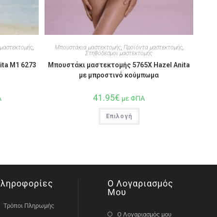
 μαστεκτομής
,
Μπουστάκια μαστεκτομής
,
Προϊόντα μαστεκτομής
,
Στηθόδεσμοι μαστεκτομής
ta M1 6273
Μπουστάκι μαστεκτομής 5765X Hazel Anita
με μπροστινό κούμπωμα
41.95
€
Α
με ΦΠΑ
Επιλογή
ληροφορίες
Ο Λογαριασμός
Μου
Τρόποι Πληρωμής
Ο Λογαριασμός μου