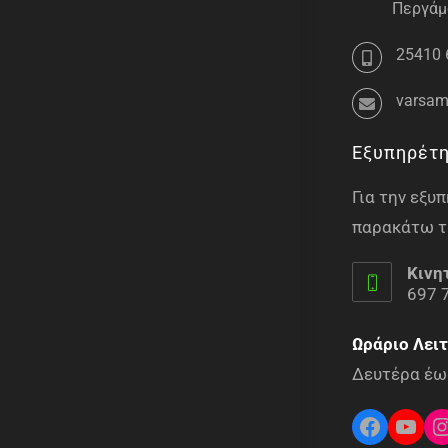
Περγάμο
25410 
varsam
Εξυπηρέτ
Για την εξ
παρακάτω τ
Κινη
697 
Ωράριο Λειτ
Δευτέρα έως