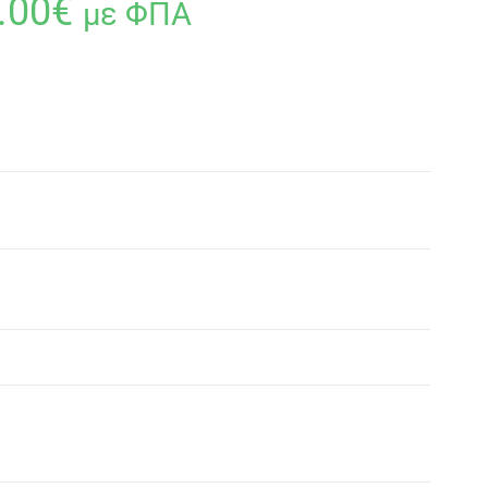
.00
€
με ΦΠΑ