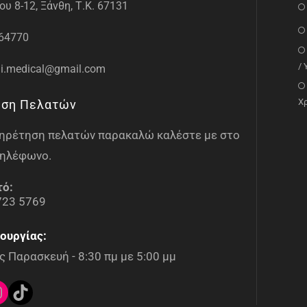
υ 8-12, Ξάνθη, Τ.Κ. 67131
64770
/
i.medical@gmail.com
Χ
ηση Πελατών
υπηρέτηση πελατών παρακαλώ καλέστε με στο
ηλέφωνο.
τό:
723 5769
ουργίας:
 Παρασκευή - 8:30 πμ με 5:00 μμ