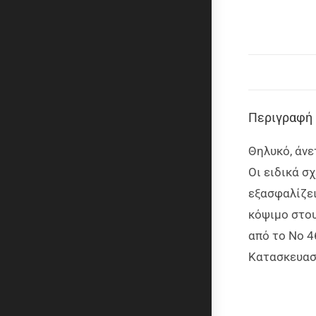
Περιγραφή
Θηλυκό, άνε
Οι ειδικά σ
εξασφαλίζει
κόψιμο στου
από το Νο 4
Κατασκευαστ