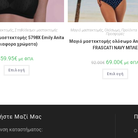
τεκτομής
,
Στηθόδεσμοι μαστεκτομής
Μαγιό μαστεκτομής
,
Ολόσωμο
,
Προϊόντα
Προσφορές
αστεκτομής 5798X Emily Anita
Μαγιό μαστεκτομής ολόσωμο Ani
διαφορα χρώματα)
FRASCATI NAVY ΜΠΛΕ
59.95
€
με ΦΠΑ
69.00
€
92.00
€
με ΦΠ
Επιλογή
Επιλογή
ήστε Μαζί Μας
Π
νση καταστήματος: