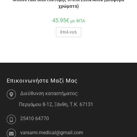
χρώματα)
45.95
€
με ΦΠΑ
Επιλογή
Επικοινωνήστε Μαζί Μας
Διεύθυνση καταστήματος:
Περγάμου 8-12, Ξάνθη, Τ.Κ. 67131
25410 64770
varsami.medical@gmail.com