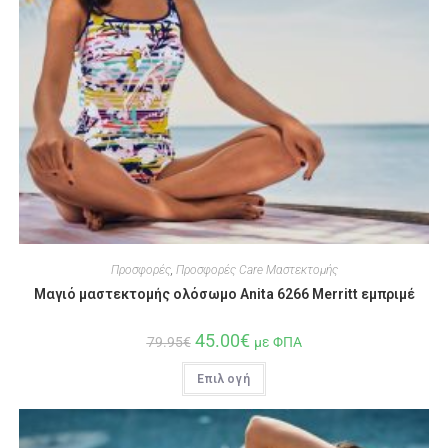
Προσφορές
,
Προσφορές Care Μαστεκτομής
Μαγιό μαστεκτομής ολόσωμο Anita 6266 Merritt εμπριμέ
45.00
€
79.95
€
με ΦΠΑ
Επιλογή