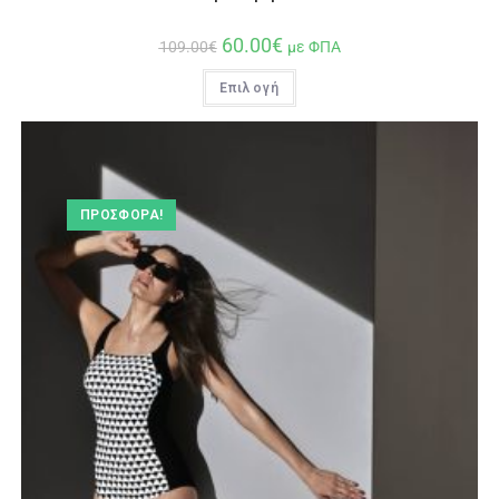
60.00
€
109.00
€
με ΦΠΑ
Επιλογή
ΠΡΟΣΦΟΡΆ!