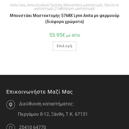
Anita Care
,
Anita Χονδρική Πώληση
,
Μπουστάκια μαστεκτομής
,
Προϊόντα
μαστεκτομής
,
Στηθόδεσμοι μαστεκτομής
Μπουστάκι Μαστεκτομής 5768X Lynn Anita με φερμουάρ
(διάφορα χρώματα)
53.95
€
με ΦΠΑ
Επιλογή
Επικοινωνήστε Μαζί Μας
Διεύθυνση καταστήματος:
Περγάμου 8-12, Ξάνθη, Τ.Κ. 67131
25410 64770