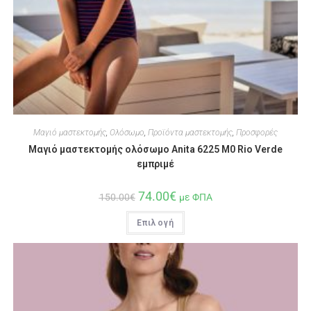
Μαγιό μαστεκτομής
,
Ολόσωμο
,
Προϊόντα μαστεκτομής
,
Προσφορές
Μαγιό μαστεκτομής ολόσωμο Anita 6225 M0 Rio Verde
εμπριμέ
74.00
€
150.00
€
με ΦΠΑ
Επιλογή