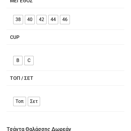
ΜΈΓΕΘΟΣ
38
40
42
44
46
CUP
B
C
ΤΟΠ / ΣΕΤ
Τοπ
Σετ
Τσάντα Θαλάσσης Δωρεάν