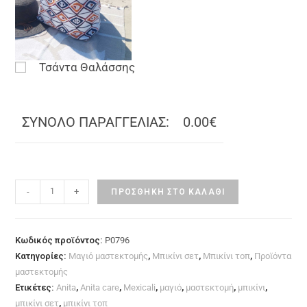
Τσάντα Θαλάσσης
ΣΥΝΟΛΟ ΠΑΡΑΓΓΕΛΙΑΣ:
0.00€
-
+
ΠΡΟΣΘΉΚΗ ΣΤΟ ΚΑΛΆΘΙ
Κωδικός προϊόντος:
P0796
Κατηγορίες:
Μαγιό μαστεκτομής
,
Μπικίνι σετ
,
Μπικίνι τοπ
,
Προϊόντα
μαστεκτομής
Ετικέτες:
Anita
,
Anita care
,
Mexicali
,
μαγιό
,
μαστεκτομή
,
μπικίνι
,
μπικίνι σετ
,
μπικίνι τοπ