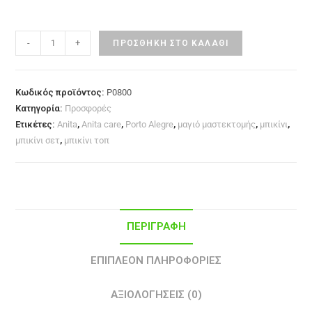
-
+
ΠΡΟΣΘΉΚΗ ΣΤΟ ΚΑΛΆΘΙ
Κωδικός προϊόντος:
P0800
Κατηγορία:
Προσφορές
Ετικέτες:
Anita
,
Anita care
,
Porto Alegre
,
μαγιό μαστεκτομής
,
μπικίνι
,
μπικίνι σετ
,
μπικίνι τοπ
ΠΕΡΙΓΡΑΦΉ
ΕΠΙΠΛΈΟΝ ΠΛΗΡΟΦΟΡΊΕΣ
ΑΞΙΟΛΟΓΉΣΕΙΣ (0)