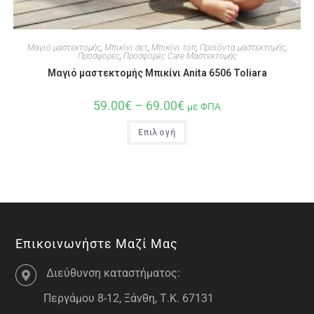
Μαγιό μαστεκτομής
,
Μπικίνι σετ
,
Μπικίνι τοπ
,
Προϊόντα μαστεκτομής
,
Προσφορές
,
Προσφορές Care Μαστεκτομής
Μαγιό μαστεκτομής Μπικίνι Anita 6506 Toliara
59.00
€
–
69.00
€
με ΦΠΑ
Επιλογή
Επικοινωνήστε Μαζί Μας
Διεύθυνση καταστήματος:
Περγάμου 8-12, Ξάνθη, Τ.Κ. 67131