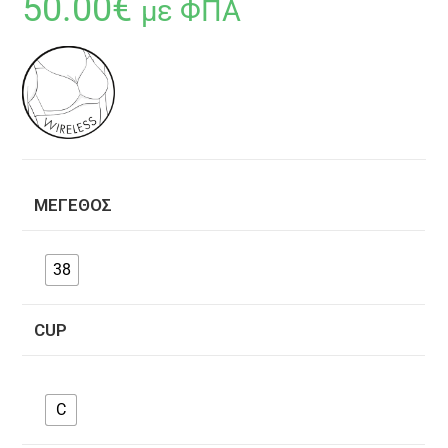
50.00
€
με ΦΠΑ
ΜΈΓΕΘΟΣ
38
CUP
C