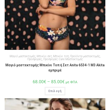
Μαγιό μαστεκτομής
,
Μπικίνι σετ
,
Μπικίνι τοπ
,
Προϊόντα μαστεκτομής
,
Προσφορές
,
Προσφορές Care Μαστεκτομής
Μαγιό μαστεκτομής Μπικίνι Τοπ ή Σετ Anita 6534-1 M3 Akita
εμπριμέ
68.00
€
–
85.00
€
με ΦΠΑ
Επιλογή